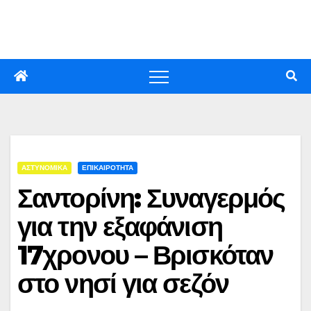
Skip
to
content
ΑΣΤΥΝΟΜΙΚΑ
ΕΠΙΚΑΙΡΟΤΗΤΑ
Σαντορίνη: Συναγερμός
για την εξαφάνιση
17χρονου – Βρισκόταν
στο νησί για σεζόν