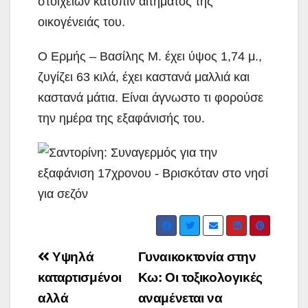
στοιχείων κατόπιν αιτήματος της
οικογένειάς του.
Ο Ερμής – Βασίλης Μ. έχει ύψος 1,74 μ.,
ζυγίζει 63 κιλά, έχει καστανά μαλλιά και
καστανά μάτια. Είναι άγνωστο τι φορούσε
την ημέρα της εξαφάνισής του.
Post
Υψηλά
Γυναικοκτονία στην
navigation
καταρτισμένοι
Κω: Οι τοξικολογικές
αλλά
αναμένεται να