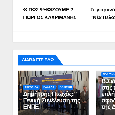
Post
ΠΩΣ ΨΗΦΙΖΟΥΜΕ ?
Σε γιορτιν
navigation
ΓΙΩΡΓΟΣ ΚΑΧΡΙΜΑΝΗΣ
”Νέα Πελο
ΔΙΑΒΑΣΤΕ ΕΔΩ
ΑΓΡΟΤΙΚ
ΠΟΛΙΤΙΚ
Β.Σι
στις
ΑΡΓΟΛΙΔΑ
ΕΛΛΑΔΑ
ΠΟΛΙΤΙΚΗ
Δημήτρης Πτωχός:
επλή
Γενική Συνέλευση της
σφοδ
ΕΝΠΕ
της 