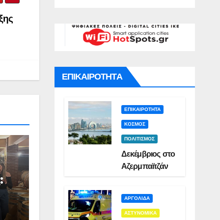
γό για
Σμυρλή(VID)
)
ατο της
ξης
ς(VID)
ΕΠΙΚΑΙΡΟΤΗΤΑ
ΕΠΙΚΑΙΡΟΤΗΤΑ
ΚΟΣΜΟΣ
ΠΟΛΙΤΙΣΜΟΣ
Δεκέμβριος στο
Αζερμπαϊτζάν
:
ΑΡΓΟΛΙΔΑ
ΑΣΤΥΝΟΜΙΚΑ