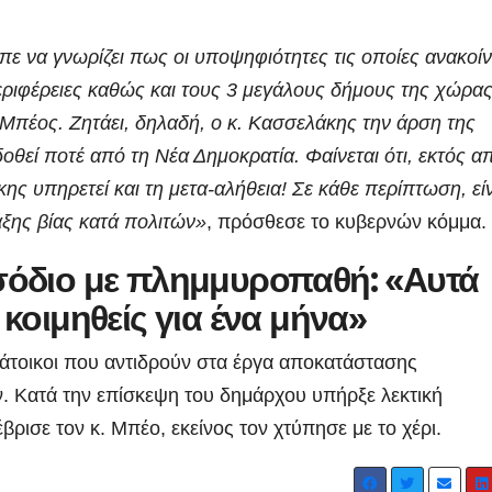
πε να γνωρίζει πως οι υποψηφιότητες τις οποίες ανακοί
περιφέρειες καθώς και τους 3 μεγάλους δήμους της χώρας
 Μπέος. Ζητάει, δηλαδή, ο κ. Κασσελάκης την άρση της
οθεί ποτέ από τη Νέα Δημοκρατία. Φαίνεται ότι, εκτός α
κης υπηρετεί και τη μετα-αλήθεια! Σε κάθε περίπτωση, εί
άξης βίας κατά πολιτών»
, πρόσθεσε το κυβερνών κόμμα.
ΑΡΓΟΛΙΔΑ
ΡΕΠΟΡΤΑΖ ΒΙΝΤΕΟ
ΑΡΓΟΛΙΔΑ
ΕΠΙΚ
σόδιο με πλημμυροπαθή: «Αυτά
 ΒΙΝΤΕΟ
ΤΑ ΣΚΟΥΠΙΔΙΑ
ΡΕΠΟΡΤΑΖ ΒΙΝΤΕΟ
 κοιμηθείς για ένα μήνα»
Ενημερωτική
18 χρόν
επίσκεψη του
κάθειρξ
κάτοικοι που αντιδρούν στα έργα αποκατάστασης
. Κατά την επίσκεψη του δημάρχου υπήρξε λεκτική
Προέδρου
οδηγό κ
ADMIN
ADMIN
βρισε τον κ. Μπέο, εκείνος τον χτύπησε με το χέρι.
ΦΟΔΣΑ κ.
χρόνια