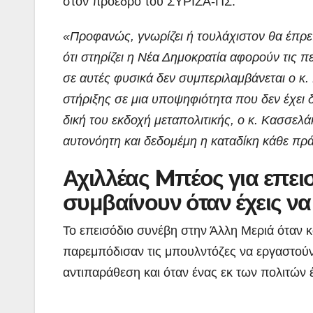
στον πρόεδρο του ΣΥΡΙΖΑ-ΠΣ.
«Προφανώς, γνωρίζει ή τουλάχιστον θα έπρε
ότι στηρίζει η Νέα Δημοκρατία αφορούν τις 
σε αυτές φυσικά δεν συμπεριλαμβάνεται ο κ.
στήριξης σε μια υποψηφιότητα που δεν έχει δ
δική του εκδοχή μεταπολιτικής, ο κ. Κασσελά
αυτονόητη και δεδομέμη η καταδίκη κάθε πρ
Αχιλλέας Mπέος για επει
ΠΕΡΙΒΑΛΛΟΝ
ΡΕΠΟΡΤΑΖ
συμβαίνουν όταν έχεις να
ΝΑΥΠΛΙΟ:
Άσκηση
Το επεισόδιο συνέβη στην Άλλη Μεριά όταν 
παρεμπόδισαν τις μπουλντόζες να εργαστούν
Λιμενικού
ADMIN
αντιπαράθεση και όταν ένας εκ των πολιτών έ
(βίντεο)