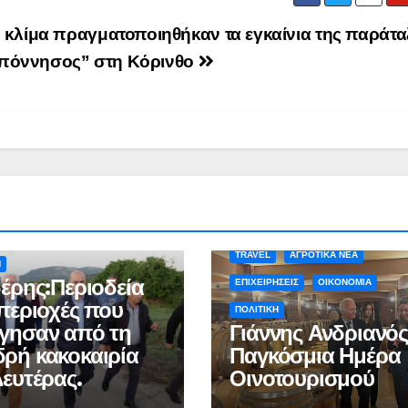
Ιωάννη
συνοδη
Σμυρνιώτη στο
τον θάν
ό κλίμα πραγματοποιηθήκαν τα εγκαίνια της παράτα
Ναυπλιο για το
Νάντια
πόννησος” στη Κόρινθο
Ολιστικό Σχέδιο
Ανακύκλωσης
ΒΙΝΤΕΟ
Α ΝΕΑ
ΑΡΓΟΛΙΔΑ
ΚΑΙΡΟΣ
TRAVEL
ΑΓΡΟΤΙΚΑ ΝΕΑ
Η
δέρης:Περιοδεία
ΕΠΙΧΕΙΡΗΣΕΙΣ
ΟΙΚΟΝΟΜΙΑ
 περιοχές που
ΠΟΛΙΤΙΚΗ
γησαν από τη
Γιάννης Ανδριανός
ρή κακοκαιρία
Παγκόσμια Ημέρα
Δευτέρας.
Οινοτουρισμού