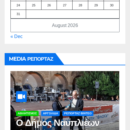
24
25
26
27
28
29
30
31
August 2026
« Dec
MEDIA ΡΕΠΟΡΤΑΖ
ΑΡΓΟΛΙΔΑ
ΡΕΠΟΡΤΑΖ ΒΙΝΤΕΟ
Α
Δωρεάν στειρώσεις
Π