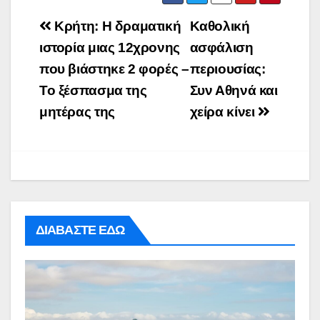
Post
Κρήτη: Η δραματική
Καθολική
navigation
ιστορία μιας 12χρονης
ασφάλιση
που βιάστηκε 2 φορές –
περιουσίας:
Το ξέσπασμα της
Συν Αθηνά και
μητέρας της
χείρα κίνει
ΔΙΑΒΑΣΤΕ ΕΔΩ