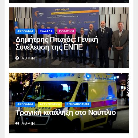
ΑΡΓΟΛΙΔΑ
ΕΛΛΑΔΑ
ΠΟΛΙΤΙΚΗ
Δημήτρης Πτωχός: Γενική
Συνέλευση της ΕΝΠΕ
ADMIN
ΑΡΓΟΛΙΔΑ
ΑΣΤΥΝΟΜΙΚΑ
ΕΠΙΚΑΙΡΟΤΗΤΑ
Τραγική κατάληξη στο Ναύπλιο
ADMIN