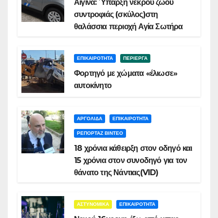
Αίγινα: Ύπαρξη νεκρού ζώου
συντροφιάς (σκύλος)στη
θαλάσσια περιοχή Αγία Σωτήρα
ΕΠΙΚΑΙΡΟΤΗΤΑ
ΠΕΡΙΕΡΓΑ
Φορτηγό με χώματα «έλιωσε»
αυτοκίνητο
ΑΡΓΟΛΙΔΑ
ΕΠΙΚΑΙΡΟΤΗΤΑ
ΡΕΠΟΡΤΑΖ ΒΙΝΤΕΟ
18 χρόνια κάθειρξη στον οδηγό και
15 χρόνια στον συνοδηγό για τον
θάνατο της Νάντιας(VID)
ΑΣΤΥΝΟΜΙΚΑ
ΕΠΙΚΑΙΡΟΤΗΤΑ