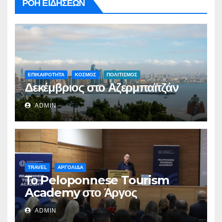
ΡΟΗ ΕΙΔΗΣΕΩΝ
ΕΠΙΚΑΙΡΟΤΗΤΑ
ΚΟΣΜΟΣ
ΠΟΛΙΤΙΣΜΟΣ
Δεκέμβριος στο Αζερμπαϊτζάν
ADMIN
TRAVEL
ΑΡΓΟΛΙΔΑ
Το Peloponnese Tourism
Academy στο Άργος
ADMIN