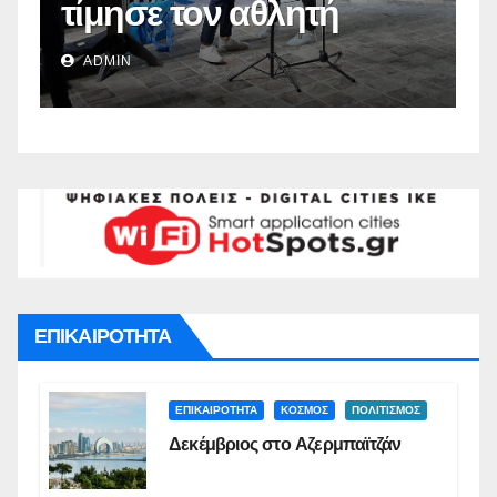
από το Δήμο
π
Ναυπλιέων(vid)
Δ
ADMIN
Σ
ΕΠΙΚΑΙΡΟΤΗΤΑ
ΕΠΙΚΑΙΡΟΤΗΤΑ
ΚΟΣΜΟΣ
ΠΟΛΙΤΙΣΜΟΣ
Δεκέμβριος στο Αζερμπαϊτζάν