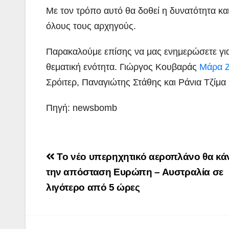
Με τον τρόπο αυτό θα δοθεί η δυνατότητα κ
όλους τους αρχηγούς.
Παρακαλούμε επίσης να μας ενημερώσετε για 
θεματική ενότητα. Γιώργος Κουβαράς
Μάρα Ζ
Σρόιτερ, Παναγιώτης Στάθης και Ράνια Τζίμα
Πηγή: newsbomb
ΠΕΡΙΒΑΛΛΟΝ
ΡΕΠΟΡΤΑΖ
ΝΑΥΠΛΙΟ:
Post
Το νέο υπερηχητικό αεροπλάνο θα κάν
Άσκηση
navigation
την απόσταση Ευρώπη – Αυστραλία σε
Λιμενικού
λιγότερο από 5 ώρες
ADMIN
(βίντεο)