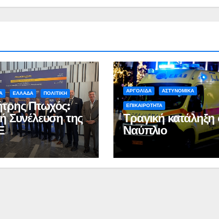
Ιωάννη
συνοδη
Σμυρνιώτη στο
τον θάν
Ναυπλιο για το
Νάντια
Ολιστικό Σχέδιο
Ανακύκλωσης
ΒΙΝΤΕΟ
ΑΡΓΟΛΙΔΑ
ΑΣΤΥΝΟΜΙΚΑ
Α
ΕΛΛΑΔΑ
ΠΟΛΙΤΙΚΗ
τρης Πτωχός:
ΕΠΙΚΑΙΡΟΤΗΤΑ
κή Συνέλευση της
Τραγική κατάληξη 
Ε
Ναύπλιο