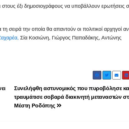
αι στους έξι δημοσιογράφους να υποβάλλουν ερωτήσεις 
τη σειρά την οποία θα απαντούν οι πολιτικοί αρχηγοί α
αχαρέα,
Σία Κοσιώνη, Γιώργος Παπαδάκης, Αντώνης
ΑΡΓΟΛΙΔΑ
ΡΕΠΟΡΤΑΖ ΒΙΝΤΕΟ
ΑΡΓΟΛΙΔΑ
ΕΠΙΚ
 ΒΙΝΤΕΟ
ΤΑ ΣΚΟΥΠΙΔΙΑ
ΡΕΠΟΡΤΑΖ ΒΙΝΤΕΟ
Ενημερωτική
18 χρόν
ει
Συνελήφθη αστυνομικός που πυροβόλησε κα
επίσκεψη του
κάθειρξ
τραυμάτισε σοβαρά διακινητή μεταναστών σ
Προέδρου
οδηγό κ
Μέστη Ροδόπης
ADMIN
ADMIN
ΦΟΔΣΑ κ.
χρόνια