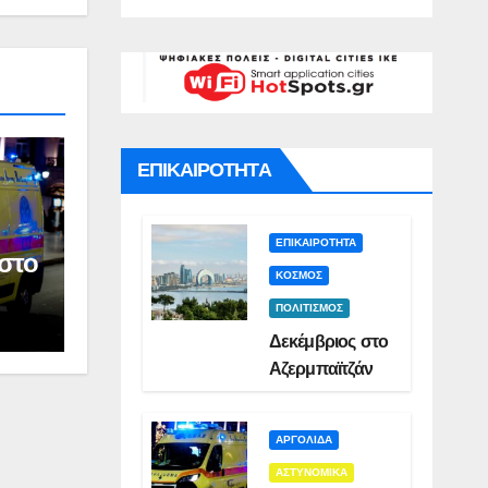
γό για
Σμυρλή(VID)
)
ατο της
ς(VID)
ΕΠΙΚΑΙΡΟΤΗΤΑ
ΕΠΙΚΑΙΡΟΤΗΤΑ
στο
ΚΟΣΜΟΣ
ΠΟΛΙΤΙΣΜΟΣ
Δεκέμβριος στο
Αζερμπαϊτζάν
ΑΡΓΟΛΙΔΑ
ΑΣΤΥΝΟΜΙΚΑ