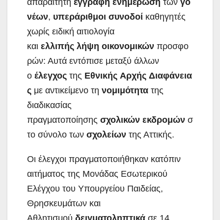
απαραίτητη
έγγραφη
ενημέρωση
των
γο
νέων
,
υπεράριθμοι
συνοδοί
καθηγητές
χωρίς ειδική αιτιολογία
και
ελλιπής
λήψη
οικονομικών
προσφο
ρών: Αυτά εντόπισε μεταξύ άλλων
ο
έλεγχος
της
Εθνικής
Αρχής
Διαφάνεια
ς
με αντικείμενο τη
νομιμότητα
της
διαδικασίας
πραγματοποίησης
σχολικών
εκδρομών
σ
το σύνολο των
σχολείων
της Αττικής.
Οι έλεγχοι πραγματοποιήθηκαν κατόπιν
αιτήματος της Μονάδας Εσωτερικού
Ελέγχου του Υπουργείου Παιδείας,
Θρησκευμάτων και
Αθλητισμού
δειγματοληπτικά
σε 14