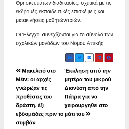
Θρησκευμάτων διαδικασίες, σχετικά με τις
εκδρομές-εκπαιδευτικές επισκέψεις και
μετακινήσεις μαθητών/τριών.
Οι Έλεγχοι συνεχίζονται για το σύνολο των
σχολικών μονάδων του Νομού Αττικής
Post
Μακελειό στο
Έκκληση από την
navigation
Μέιν: οι αρχές
μητέρα του μικρού
γνώριζαν τις
Διονύση από την
προθέσεις του
Πάτρα για να
δράστη, έξι
χειρουργηθεί στο
εβδομάδες πριν το
μάτι του
συμβάν