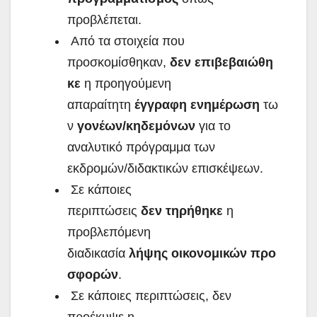
προβλέπεται.
Από τα στοιχεία που
προσκομίσθηκαν,
δεν
επιβεβαιώθη
κε
η προηγούμενη
απαραίτητη
έγγραφη
ενημέρωση
τω
ν
γονέων/κηδεμόνων
για το
αναλυτικό πρόγραμμα των
εκδρομών/διδακτικών επισκέψεων.
Σε κάποιες
περιπτώσεις
δεν
τηρήθηκε
η
προβλεπόμενη
διαδικασία
λήψης
οικονομικών
προ
σφορών
.
Σε κάποιες περιπτώσεις, δεν