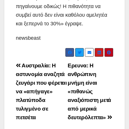
πηγαίνουμε οδικώς! Η πιθανότητα να
συμβεί αυτό δεν είναι καθόλου αμελητέα
και ξεπερνά το 30%» έγραψε.
newsbeast
Post
Αυστραλία: Η
Ερευνα: Η
navigation
αστυνομία αναζητά
ανθρώπινη
ζευγάρι που φέρεται
μνήμη είναι
να «απήγαγε»
«πιθανώς
πλατύποδα
αναξιόπιστη μετά
τυλιγμένο σε
από μερικά
πετσέτα
δευτερόλεπτα»