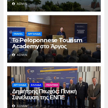
ADMIN
TRAVEL
ΑΡΓΟΛΙΔΑ
Το Peloponnese Tourism
Academy στο Άργος
ADMIN
ΑΡΓΟΛΙΔΑ
ΕΛΛΑΔΑ
ΠΟΛΙΤΙΚΗ
Δημήτρης Πτωχός: Γενική
Συνέλευση της ΕΝΠΕ
ADMIN