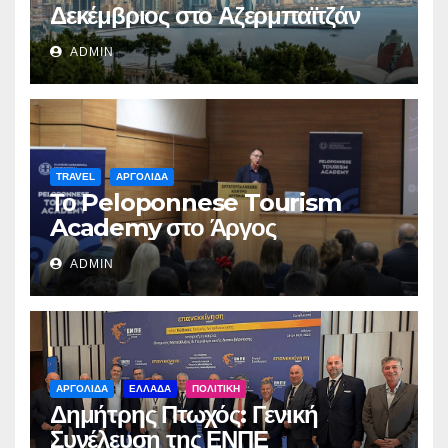
Δεκέμβριος στο Αζερμπαϊτζάν
ADMIN
TRAVEL
ΑΡΓΟΛΙΔΑ
Το Peloponnese Tourism
Academy στο Άργος
ADMIN
ΑΡΓΟΛΙΔΑ
ΕΛΛΑΔΑ
ΠΟΛΙΤΙΚΗ
Δημήτρης Πτωχός: Γενική
Συνέλευση της ΕΝΠΕ