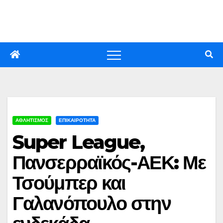
Skip
to
content
ΑΘΛΗΤΙΣΜΟΣ
ΕΠΙΚΑΙΡΟΤΗΤΑ
Super League,
Πανσερραϊκός-ΑΕΚ: Με
Τσούμπερ και
Γαλανόπουλο στην