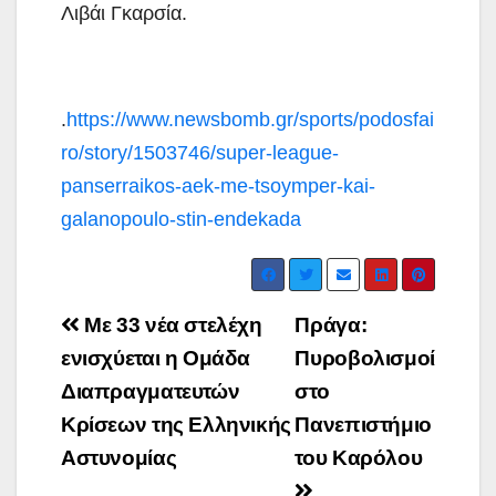
Λιβάι Γκαρσία.
.
https://www.newsbomb.gr/sports/podosfai
ro/story/1503746/super-league-
panserraikos-aek-me-tsoymper-kai-
galanopoulo-stin-endekada
Post
Με 33 νέα στελέχη
Πράγα:
navigation
ενισχύεται η Ομάδα
Πυροβολισμοί
Διαπραγματευτών
στο
Κρίσεων της Ελληνικής
Πανεπιστήμιο
Αστυνομίας
του Καρόλου