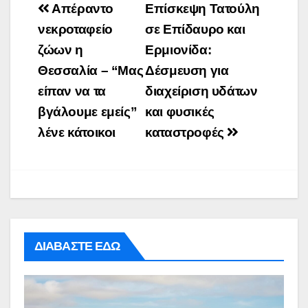
Post
Απέραντο
Επίσκεψη Τατούλη
navigation
νεκροταφείο
σε Επίδαυρο και
ζώων η
Ερμιονίδα:
Θεσσαλία – “Μας
Δέσμευση για
είπαν να τα
διαχείριση υδάτων
βγάλουμε εμείς”
και φυσικές
λένε κάτοικοι
καταστροφές
ΔΙΑΒΑΣΤΕ ΕΔΩ