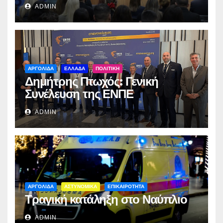
ADMIN
ΑΡΓΟΛΙΔΑ
ΕΛΛΑΔΑ
ΠΟΛΙΤΙΚΗ
Δημήτρης Πτωχός: Γενική
Συνέλευση της ΕΝΠΕ
ADMIN
ΑΡΓΟΛΙΔΑ
ΑΣΤΥΝΟΜΙΚΑ
ΕΠΙΚΑΙΡΟΤΗΤΑ
Τραγική κατάληξη στο Ναύπλιο
ADMIN