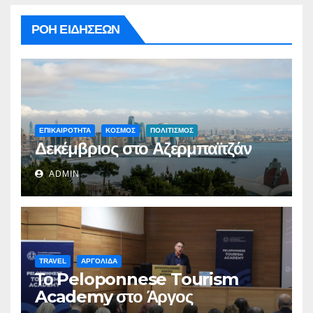
ΡΟΗ ΕΙΔΗΣΕΩΝ
ΕΠΙΚΑΙΡΟΤΗΤΑ
ΚΟΣΜΟΣ
ΠΟΛΙΤΙΣΜΟΣ
Δεκέμβριος στο Αζερμπαϊτζάν
ADMIN
TRAVEL
ΑΡΓΟΛΙΔΑ
Το Peloponnese Tourism
Academy στο Άργος