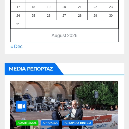
17
18
19
20
21
22
23
24
25
26
27
28
29
30
31
August 2026
« Dec
MEDIA ΡΕΠΟΡΤΑΖ
ΑΡΓΟΛΙΔΑ
ΡΕΠΟΡΤΑΖ ΒΙΝΤΕΟ
Α