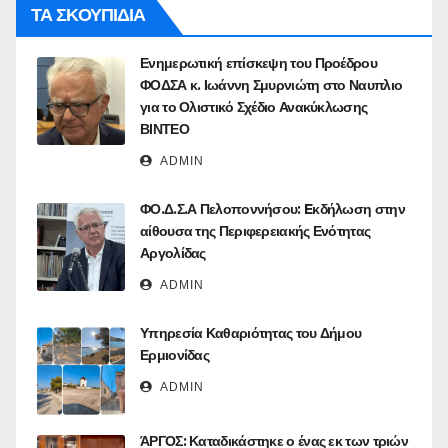
ΤΑ ΣΚΟΥΠΙΔΙΑ
Ενημερωτική επίσκεψη του Προέδρου
ΦΟΔΣΑ κ. Ιωάννη Σμυρνιώτη στο Ναυπλιο
για το Ολιστικό Σχέδιο Ανακύκλωσης
ΒΙΝΤΕΟ
ADMIN
ΦΟ.Δ.Σ.Α Πελοποννήσου: Eκδήλωση στην
αίθουσα της Περιφερειακής Ενότητας
Αργολίδας
ADMIN
Υπηρεσία Καθαριότητας του Δήμου
Ερμιονίδας
ADMIN
ΆΡΓΟΣ: Καταδικάστηκε ο ένας εκ των τριών