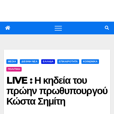
Skip
to
content
MEDIA
ΔΙΕΘΝΗ ΝΕΑ
ΕΛΛΑΔΑ
ΕΠΙΚΑΙΡΟΤΗΤΑ
ΚΟΙΝΩΝΙΚΑ
ΠΟΛΙΤΙΚΗ
LIVE : Η κηδεία του
πρώην πρωθυπουργού
Κώστα Σημίτη