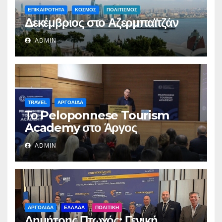
ΕΠΙΚΑΙΡΟΤΗΤΑ
ΚΟΣΜΟΣ
ΠΟΛΙΤΙΣΜΟΣ
Δεκέμβριος στο Αζερμπαϊτζάν
ADMIN
TRAVEL
ΑΡΓΟΛΙΔΑ
Το Peloponnese Tourism
Academy στο Άργος
ADMIN
ΑΡΓΟΛΙΔΑ
ΕΛΛΑΔΑ
ΠΟΛΙΤΙΚΗ
Δημήτρης Πτωχός: Γενική