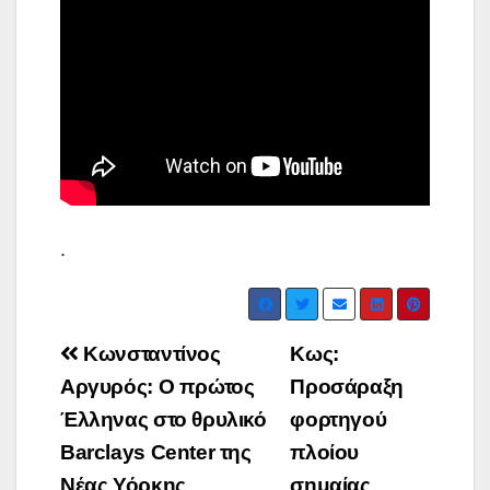
.
Post
Κωνσταντίνος
Κως:
navigation
Αργυρός: Ο πρώτος
Προσάραξη
Έλληνας στο θρυλικό
φορτηγού
Barclays Center της
πλοίου
Νέας Υόρκης
σημαίας