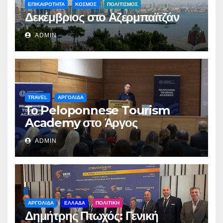
ΕΠΙΚΑΙΡΟΤΗΤΑ
ΚΟΣΜΟΣ
ΠΟΛΙΤΙΣΜΟΣ
Δεκέμβριος στο Αζερμπαϊτζάν
ADMIN
TRAVEL
ΑΡΓΟΛΙΔΑ
Το Peloponnese Tourism
Academy στο Άργος
ADMIN
ΑΡΓΟΛΙΔΑ
ΕΛΛΑΔΑ
ΠΟΛΙΤΙΚΗ
Δημήτρης Πτωχός: Γενική