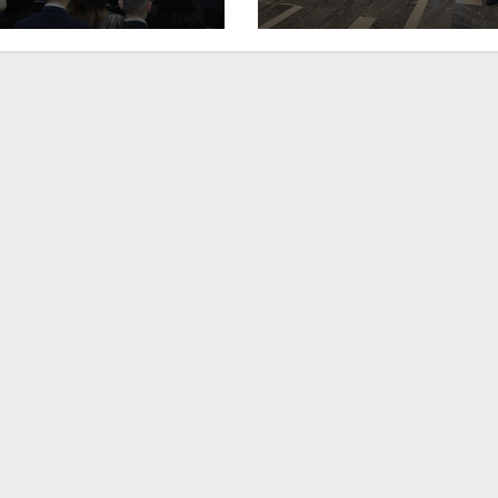
Ιωάννη
συνοδη
Σμυρνιώτη στο
τον θάν
Ναυπλιο για το
Νάντια
Ολιστικό Σχέδιο
Ανακύκλωσης
ΒΙΝΤΕΟ