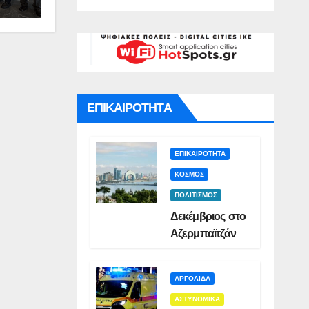
γό για
Σμυρλή(VID)
)
ατο της
ς(VID)
ΕΠΙΚΑΙΡΟΤΗΤΑ
ΕΠΙΚΑΙΡΟΤΗΤΑ
ΚΟΣΜΟΣ
ΠΟΛΙΤΙΣΜΟΣ
Δεκέμβριος στο
Αζερμπαϊτζάν
ΑΡΓΟΛΙΔΑ
ΑΣΤΥΝΟΜΙΚΑ