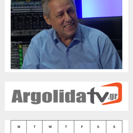
M
T
W
T
F
S
S