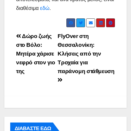
διαθέσιμα
εδώ
.
Post
Δώρο ζωής
FlyOver στη
navigation
στο Βόλο:
Θεσσαλονίκη:
Μητέρα χάρισε
Κλήσεις από την
νεφρό στον γιο
Τροχαία για
της
παράνομη στάθμευση
ΔΙΑΒΑΣΤΕ ΕΔΩ