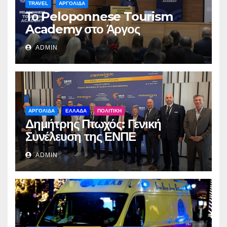
TRAVEL
ΑΡΓΟΛΙΔΑ
Το Peloponnese Tourism
Academy στο Άργος
ADMIN
ΑΡΓΟΛΙΔΑ
ΕΛΛΑΔΑ
ΠΟΛΙΤΙΚΗ
Δημήτρης Πτωχός: Γενική
Συνέλευση της ΕΝΠΕ
ADMIN