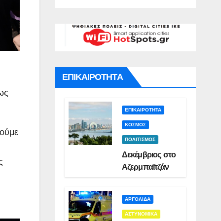
(VID)
)
Διε
Συν
Ναυ
ΕΠΙΚΑΙΡΟΤΗΤΑ
ως
ΕΠΙΚΑΙΡΟΤΗΤΑ
ΚΟΣΜΟΣ
τούμε
ΠΟΛΙΤΙΣΜΟΣ
Δεκέμβριος στο
ς
Αζερμπαϊτζάν
ΑΡΓΟΛΙΔΑ
ΑΣΤΥΝΟΜΙΚΑ