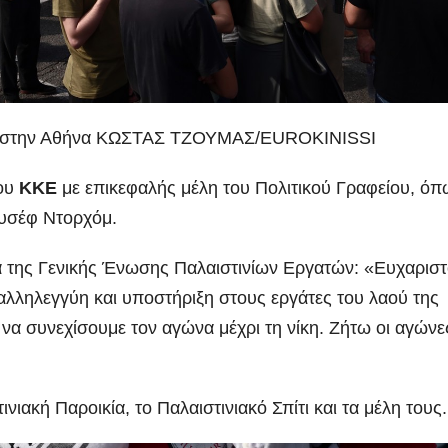
συνοδηγό για
Σμυρλή
 στο
τον θάνατο της
α το
Νάντιας(VID)
χέδιο
λαό στην Αθήνα ΚΩΣΤΑΣ ΤΖΟΥΜΑΣ/EUROKINISSI
σης
του
ΚΚΕ
με επικεφαλής μέλη του Πολιτικού Γραφείου, όπ
ουσέφ Ντορχόμ.
α της Γενικής Ένωσης Παλαιστινίων Εργατών: «Ευχαρισ
αλληλεγγύη και υποστήριξη στους εργάτες του λαού της
 να συνεχίσουμε τον αγώνα μέχρι τη νίκη. Ζήτω οι αγώνε
ινιακή Παροικία, το Παλαιστινιακό Σπίτι και τα μέλη τους.