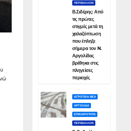
ΠΕΡΙΒΑΛΛΟΝ
Β.Σιδέρης: Από
τις πρώτες
στιγμές μετά τη
χαλαζόπτωση
που έπληξε
σήμερα τον N.
Αργολίδας
βρέθηκα στις
ου
πληγείσες
περιοχές
ενώ
ΑΓΡΟΤΙΚΑ ΝΕΑ
ΑΡΓΟΛΙΔΑ
ΕΠΙΚΑΙΡΟΤΗΤΑ
ΠΕΡΙΒΑΛΛΟΝ