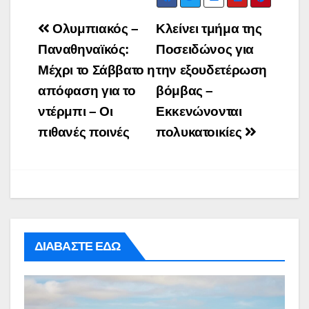
Post
Ολυμπιακός –
Κλείνει τμήμα της
navigation
Παναθηναϊκός:
Ποσειδώνος για
Μέχρι το Σάββατο η
την εξουδετέρωση
απόφαση για το
βόμβας –
ντέρμπι – Οι
Εκκενώνονται
πιθανές ποινές
πολυκατοικίες
ΔΙΑΒΑΣΤΕ ΕΔΩ