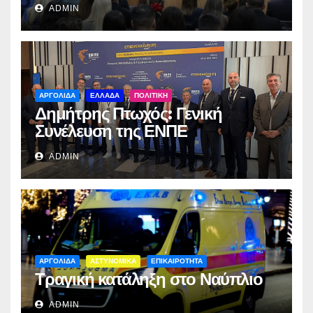
ADMIN
ΑΡΓΟΛΙΔΑ
ΕΛΛΑΔΑ
ΠΟΛΙΤΙΚΗ
Δημήτρης Πτωχός: Γενική
Συνέλευση της ΕΝΠΕ
ADMIN
ΑΡΓΟΛΙΔΑ
ΑΣΤΥΝΟΜΙΚΑ
ΕΠΙΚΑΙΡΟΤΗΤΑ
Τραγική κατάληξη στο Ναύπλιο
ADMIN