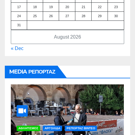
17
18
19
20
21
22
23
24
25
26
27
28
29
30
31
August 2026
« Dec
MEDIA ΡΕΠΟΡΤΑΖ
ΑΡΓΟΛΙΔΑ
ΡΕΠΟΡΤΑΖ ΒΙΝΤΕΟ
Α