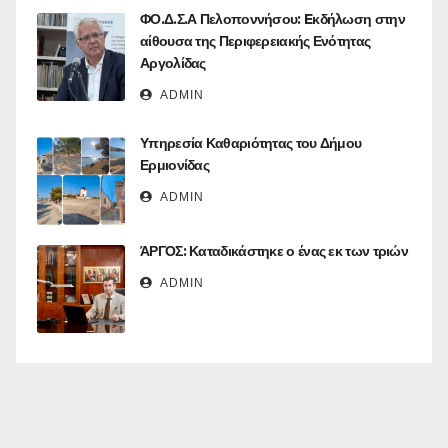
ΦΟ.Δ.Σ.Α Πελοποννήσου: Eκδήλωση στην
αίθουσα της Περιφερειακής Ενότητας
Αργολίδας
ADMIN
Υπηρεσία Καθαριότητας του Δήμου
Ερμιονίδας
ADMIN
ΆΡΓΟΣ: Καταδικάστηκε ο ένας εκ των τριών
ADMIN