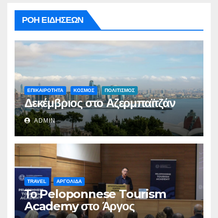
ΡΟΗ ΕΙΔΗΣΕΩΝ
ΕΠΙΚΑΙΡΟΤΗΤΑ
ΚΟΣΜΟΣ
ΠΟΛΙΤΙΣΜΟΣ
Δεκέμβριος στο Αζερμπαϊτζάν
ADMIN
TRAVEL
ΑΡΓΟΛΙΔΑ
Το Peloponnese Tourism
Academy στο Άργος