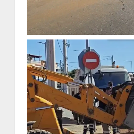
συνοδηγό για
Σμυρλή(
στο
τον θάνατο της
 το
Νάντιας(VID)
έδιο
ης