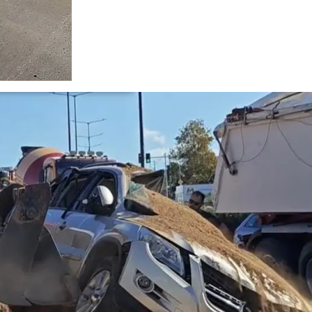
VID)
)
Διεθν
Συνά
Ναυπ