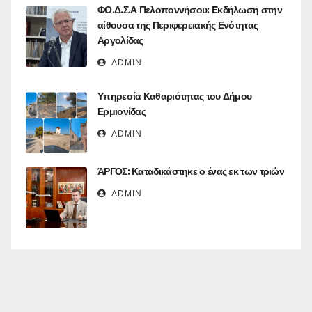
ΦΟ.Δ.Σ.Α Πελοποννήσου: Eκδήλωση στην
αίθουσα της Περιφερειακής Ενότητας
Αργολίδας
ADMIN
Υπηρεσία Καθαριότητας του Δήμου
Ερμιονίδας
ADMIN
ΆΡΓΟΣ: Καταδικάστηκε ο ένας εκ των τριών
ADMIN