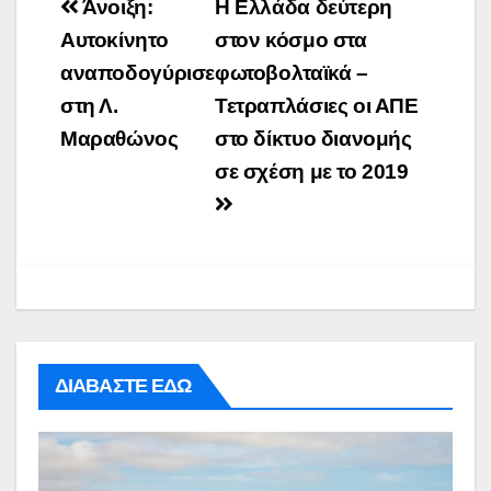
Post
Άνοιξη:
Η Ελλάδα δεύτερη
navigation
Αυτοκίνητο
στον κόσμο στα
αναποδογύρισε
φωτοβολταϊκά –
στη Λ.
Τετραπλάσιες οι ΑΠΕ
Μαραθώνος
στο δίκτυο διανομής
σε σχέση με το 2019
ΔΙΑΒΑΣΤΕ ΕΔΩ