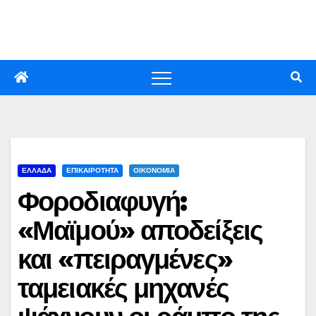
Skip
to
content
ΕΛΛΑΔΑ
ΕΠΙΚΑΙΡΟΤΗΤΑ
ΟΙΚΟΝΟΜΙΑ
Φοροδιαφυγή:
«Μαϊμού» αποδείξεις
και «πειραγμένες»
ταμειακές μηχανές