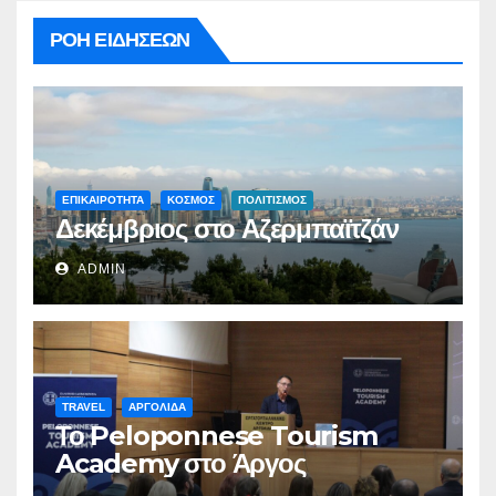
ΡΟΗ ΕΙΔΗΣΕΩΝ
ΕΠΙΚΑΙΡΟΤΗΤΑ
ΚΟΣΜΟΣ
ΠΟΛΙΤΙΣΜΟΣ
Δεκέμβριος στο Αζερμπαϊτζάν
ADMIN
TRAVEL
ΑΡΓΟΛΙΔΑ
Το Peloponnese Tourism
Academy στο Άργος