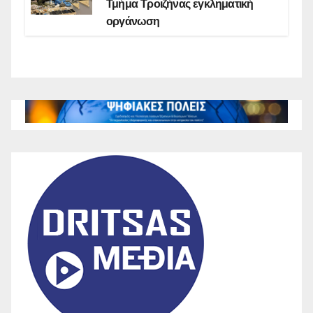
Τμήμα Τροιζήνας εγκληματική
οργάνωση