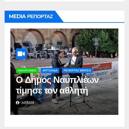
MEDIA ΡΕΠΟΡΤΑΖ
ΑΡΓΟΛΙΔΑ
ΡΕΠΟΡΤΑΖ ΒΙΝΤΕΟ
Α
Δωρεάν στειρώσεις
Π
από το Δήμο
π
Ναυπλιέων(vid)
Δ
ADMIN
Σ