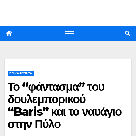
Skip
to
content
ΕΠΙΚΑΙΡΟΤΗΤΑ
Το “φάντασμα” του
δουλεμπορικού
“Baris” και το ναυάγιο
στην Πύλο