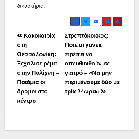
δικαστήρια.
Post
Κακοκαιρία
Στρεπτόκοκκος:
navigation
στη
Πότε οι γονείς
Θεσσαλονίκη:
πρέπει να
Ξεχείλισε ρέμα
απευθυνθούν σε
στην Πολίχνη –
γιατρό – «Να μην
Ποτάμια οι
περιμένουμε δύο με
δρόμοι στο
τρία 24ωρα»
κέντρο