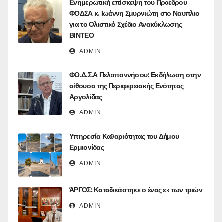
Ενημερωτική επίσκεψη του Προέδρου
ΦΟΔΣΑ κ. Ιωάννη Σμυρνιώτη στο Ναυπλιο
για το Ολιστικό Σχέδιο Ανακύκλωσης
ΒΙΝΤΕΟ
ADMIN
ΦΟ.Δ.Σ.Α Πελοποννήσου: Eκδήλωση στην
αίθουσα της Περιφερειακής Ενότητας
Αργολίδας
ADMIN
Υπηρεσία Καθαριότητας του Δήμου
Ερμιονίδας
ADMIN
ΆΡΓΟΣ: Καταδικάστηκε ο ένας εκ των τριών
ADMIN