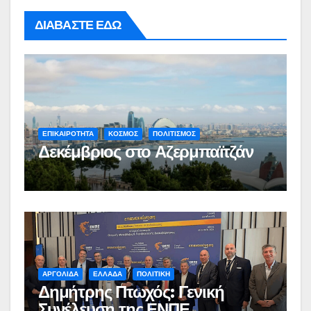
ΔΙΑΒΑΣΤΕ ΕΔΩ
ΕΠΙΚΑΙΡΟΤΗΤΑ
ΚΟΣΜΟΣ
ΠΟΛΙΤΙΣΜΟΣ
Δεκέμβριος στο Αζερμπαϊτζάν
ΑΡΓΟΛΙΔΑ
ΕΛΛΑΔΑ
ΠΟΛΙΤΙΚΗ
Δημήτρης Πτωχός: Γενική
Συνέλευση της ΕΝΠΕ