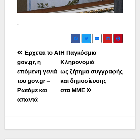
.
Post
Έρχεται το AI
Η Παγκόσμια
navigation
gov.gr, η
Κληρονομιά
επόμενη γενιά
ως ζήτημα συγγραφής
του gov.gr –
και δημοσίευσης
Ρωτάμε και
στα ΜΜΕ
απαντά