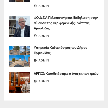
ADMIN
ΦΟ.Δ.Σ.Α Πελοποννήσου: Eκδήλωση στην
αίθουσα της Περιφερειακής Ενότητας
Αργολίδας
ADMIN
Υπηρεσία Καθαριότητας του Δήμου
Ερμιονίδας
ADMIN
ΆΡΓΟΣ: Καταδικάστηκε ο ένας εκ των τριών
ADMIN