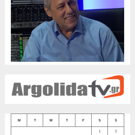
M
T
W
T
F
S
S
1
2