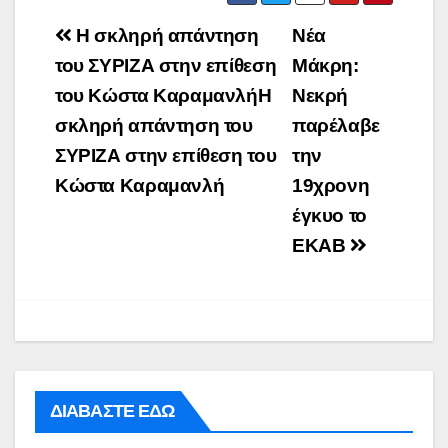
Post
Η σκληρή απάντηση
Νέα
navigation
του ΣΥΡΙΖΑ στην επίθεση
Μάκρη:
του Κώστα ΚαραμανλήΗ
Νεκρή
σκληρή απάντηση του
παρέλαβε
ΣΥΡΙΖΑ στην επίθεση του
την
Κώστα Καραμανλή
19χρονη
έγκυο το
ΕΚΑΒ
ΔΙΑΒΑΣΤΕ ΕΔΩ