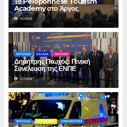
Το Peloponnese Tourism
Academy στο Άργος
ADMIN
ΑΡΓΟΛΙΔΑ
ΕΛΛΑΔΑ
ΠΟΛΙΤΙΚΗ
Δημήτρης Πτωχός: Γενική
Συνέλευση της ΕΝΠΕ
ADMIN
ΑΡΓΟΛΙΔΑ
ΑΣΤΥΝΟΜΙΚΑ
ΕΠΙΚΑΙΡΟΤΗΤΑ