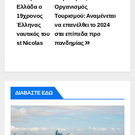
navigation
Ελλάδα ο
Οργανισμός
19χρονος
Τουρισμού: Αναμένεται
Έλληνας
να επανέλθει το 2024
ναυτικός του
στα επίπεδα προ
st Nicolas
πανδημίας
ΔΙΑΒΑΣΤΕ ΕΔΩ