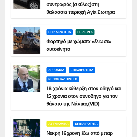
συντροφιάς (σκύλος)στη
θαλάσσια περιοχή Αγία Σωτήρα
ΕΠΙΚΑΙΡΟΤΗΤΑ
ΠΕΡΙΕΡΓΑ
Φορτηγό με χώματα «έλιωσε»
αυτοκίνητο
ΑΡΓΟΛΙΔΑ
ΕΠΙΚΑΙΡΟΤΗΤΑ
ΡΕΠΟΡΤΑΖ ΒΙΝΤΕΟ
18 χρόνια κάθειρξη στον οδηγό και
15 χρόνια στον συνοδηγό για τον
θάνατο της Νάντιας(VID)
ΑΣΤΥΝΟΜΙΚΑ
ΕΠΙΚΑΙΡΟΤΗΤΑ
Νεκρή 16χρονη έξω από μπαρ