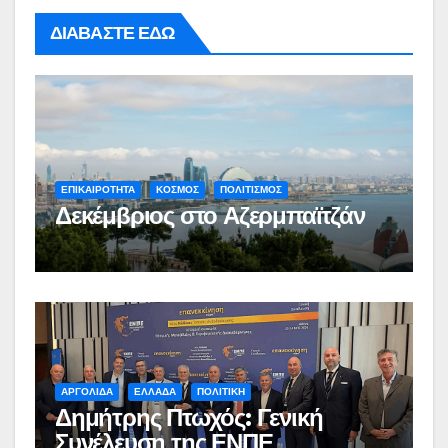
ΔΙΑΒΑΣΤΕ ΕΔΩ
ΕΠΙΚΑΙΡΟΤΗΤΑ
ΚΟΣΜΟΣ
ΠΟΛΙΤΙΣΜΟΣ
Δεκέμβριος στο Αζερμπαϊτζάν
ΑΡΓΟΛΙΔΑ
ΕΛΛΑΔΑ
ΠΟΛΙΤΙΚΗ
Δημήτρης Πτωχός: Γενική
Συνέλευση της ΕΝΠΕ