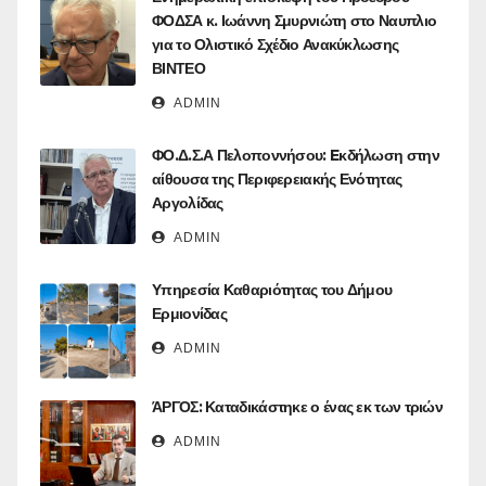
ΦΟΔΣΑ κ. Ιωάννη Σμυρνιώτη στο Ναυπλιο
για το Ολιστικό Σχέδιο Ανακύκλωσης
ΒΙΝΤΕΟ
ADMIN
ΦΟ.Δ.Σ.Α Πελοποννήσου: Eκδήλωση στην
αίθουσα της Περιφερειακής Ενότητας
Αργολίδας
ADMIN
Υπηρεσία Καθαριότητας του Δήμου
Ερμιονίδας
ADMIN
ΆΡΓΟΣ: Καταδικάστηκε ο ένας εκ των τριών
ADMIN