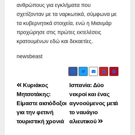
ανθρώπους για εγκλήματα που
σχετίζονταν με τα ναρκωτικά, σύμφωνα με
τα κυβερνητικά στοιχεία, ενώ η Μιανμάρ
προχώρησε στις πρώτες εκτελέσεις
κρατουμένων εδώ και δεκαετίες.
newsbeast
Post
Κυριάκος
Iσπανία: Δύο
navigation
Μητσοτάκης:
νεκροί και ένας
Είμαστε αισιόδοξοι
αγνοούμενος μετά
για την φετινή
το ναυάγιο
τουριστική χρονιά
αλιευτικού