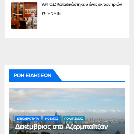
ΆΡΓΟΣ: Καταδικάστηκε ο ένας εκ των τριών
ADMIN
ΡΟΗ ΕΙΔΗΣΕΩΝ
ΕΠΙΚΑΙΡΟΤΗΤΑ
ΚΟΣΜΟΣ
ΠΟΛΙΤΙΣΜΟΣ
Δεκέμβριος στο Αζερμπαϊτζάν