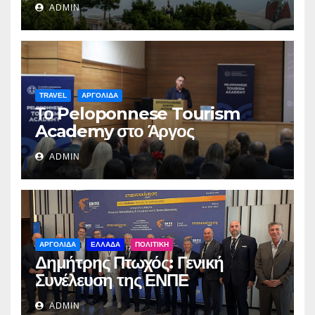
ADMIN
TRAVEL
ΑΡΓΟΛΙΔΑ
Το Peloponnese Tourism
Academy στο Άργος
ADMIN
ΑΡΓΟΛΙΔΑ
ΕΛΛΑΔΑ
ΠΟΛΙΤΙΚΗ
Δημήτρης Πτωχός: Γενική
Συνέλευση της ΕΝΠΕ
ADMIN