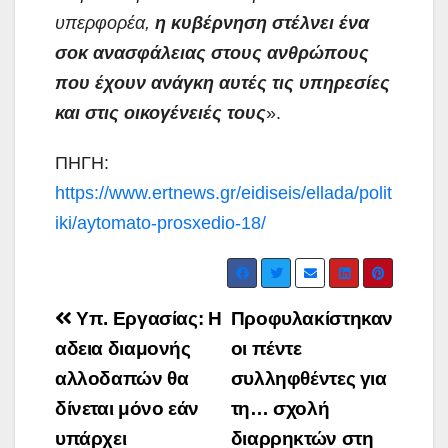
υπερφορέα,
η κυβέρνηση στέλνει ένα
σοκ ανασφάλειας στους ανθρώπους
που έχουν ανάγκη αυτές τις υπηρεσίες
και στις οικογένειές τους
».
ΠΗΓΗ:
https://www.ertnews.gr/eidiseis/ellada/polit
iki/aytomato-prosxedio-18/
Post
Υπ. Εργασίας: Η
Προφυλακίστηκαν
navigation
αδεια διαμονής
οι πέντε
αλλοδαπών θα
συλληφθέντες για
δίνεται μόνο εάν
τη… σχολή
υπάρχει
διαρρηκτών στη