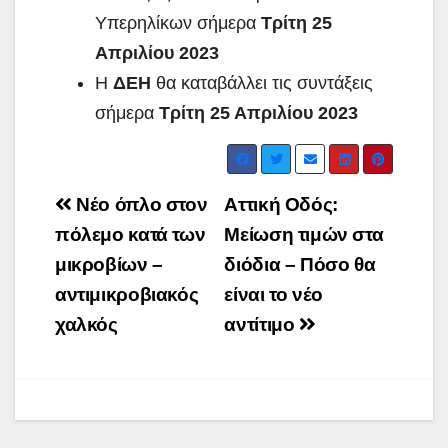
Υπερηλίκων σήμερα
Τρίτη 25
Απριλίου 2023
Η
ΔΕΗ
θα καταβάλλει τις συντάξεις
σήμερα
Τρίτη 25 Απριλίου 2023
Post
Νέο όπλο στον
Αττική Οδός:
navigation
πόλεμο κατά των
Μείωση τιμών στα
μικροβίων –
διόδια – Πόσο θα
αντιμικροβιακός
είναι το νέο
χαλκός
αντίτιμο