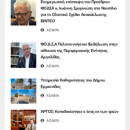
Ενημερωτική επίσκεψη του Προέδρου
ΦΟΔΣΑ κ. Ιωάννη Σμυρνιώτη στο Ναυπλιο
για το Ολιστικό Σχέδιο Ανακύκλωσης
ΒΙΝΤΕΟ
ADMIN
ΦΟ.Δ.Σ.Α Πελοποννήσου: Eκδήλωση στην
αίθουσα της Περιφερειακής Ενότητας
Αργολίδας
ADMIN
Υπηρεσία Καθαριότητας του Δήμου
Ερμιονίδας
ADMIN
ΆΡΓΟΣ: Καταδικάστηκε ο ένας εκ των τριών
ADMIN