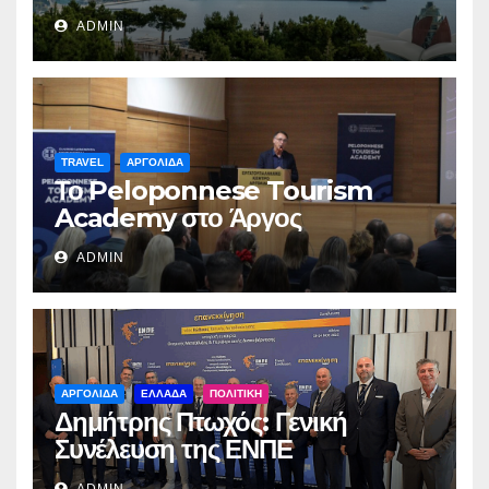
ADMIN
TRAVEL
ΑΡΓΟΛΙΔΑ
Το Peloponnese Tourism
Academy στο Άργος
ADMIN
ΑΡΓΟΛΙΔΑ
ΕΛΛΑΔΑ
ΠΟΛΙΤΙΚΗ
Δημήτρης Πτωχός: Γενική
Συνέλευση της ΕΝΠΕ
ADMIN