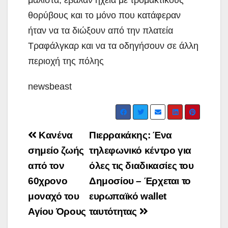
μάλιστα, έβαλαν ηχεία με τρομακτικούς
θορύβους και το μόνο που κατάφεραν
ήταν να τα διώξουν από την πλατεία
Τραφάλγκαρ και να τα οδηγήσουν σε άλλη
περιοχή της πόλης
newsbeast
Post
Κανένα
Πιερρακάκης: Ένα
navigation
σημείο ζωής
τηλεφωνικό κέντρο για
από τον
όλες τις διαδικασίες του
60χρονο
Δημοσίου – Έρχεται το
μοναχό του
ευρωπαϊκό wallet
Αγίου Όρους
ταυτότητας