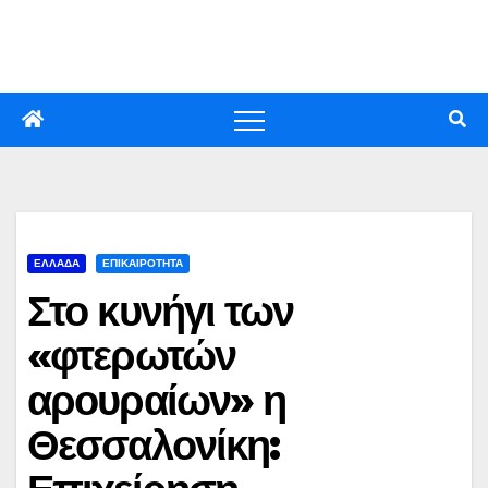
Skip
to
content
ΕΛΛΑΔΑ
ΕΠΙΚΑΙΡΟΤΗΤΑ
Στο κυνήγι των
«φτερωτών
αρουραίων» η
Θεσσαλονίκη: