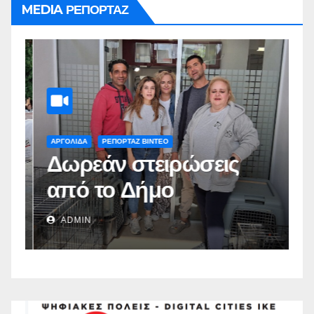
MEDIA ΡΕΠΟΡΤΑΖ
ΑΡΓΟΛΙΔΑ
ΡΕΠΟΡΤΑΖ ΒΙΝΤΕΟ
Α
Δωρεάν στειρώσεις
Π
από το Δήμο
π
Ναυπλιέων(vid)
Δ
ADMIN
Σ