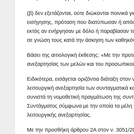
(β) δεν εξετάζονται, ούτε διώκονται ποινικά
εισήγησης, πρόταση που διατύπωσαν ή από
εκτός αν ενήργησαν με δόλο ή παραβίασαν 
σε γνώση τους κατά την άσκηση των καθηκό
Βάσει της αιτιολογική έκθεσης: «Με την προτ
ανεξαρτησίας των μελών και του προσωπικο
Ειδικότερα, εισάγεται οριζόντια διάταξη στον
ΠΕΡΙΒΑΛΛΟΝ
ΡΕΠΟΡΤΑΖ ΒΙΝΤ
ΝΑΥΠΛΙΟ:
λειτουργική ανεξαρτησία των συνταγματικά 
συνιστά τη νομοθετική πραγμάτωση της συντ
Άσκηση
Συντάγματος σύμφωνα με την οποία τα μέλη 
Λιμενικού
ADMIN
λειτουργικής ανεξαρτησίας.
(βίντεο)
Με την προσθήκη άρθρου 2Α στον ν. 3051/200