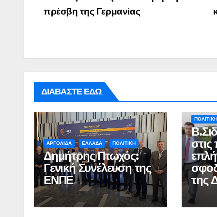
navigation
πρέσβη της Γερμανίας
ΔΙΑΒΑΣΤΕ ΕΔΩ
ΑΓΡΟΤΙΚ
ΠΟΛΙΤΙΚ
Β.Σι
στις
ΑΡΓΟΛΙΔΑ
ΕΛΛΑΔΑ
ΠΟΛΙΤΙΚΗ
Δημήτρης Πτωχός:
επλή
Γενική Συνέλευση της
σφοδ
ΕΝΠΕ
της 