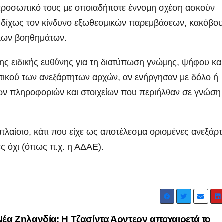
Ιωάννη
συνοδηγό
προσωπικό τους με οποιαδήποτε έννομη σχέση ασκούν
Σμυρνιώτη στο
τον θάνα
ς δίχως τον κίνδυνο εξωθεσμικών παρεμβάσεων, κακόβο
Ναυπλιο για το
Νάντιας(
ίκων βοηθημάτων.
Ολιστικό Σχέδιο
ς ειδικής ευθύνης για τη διατύπωση γνώμης, ψήφου κα
Ανακύκλωσης
ικού των ανεξάρτητων αρχών, αν ενήργησαν με δόλο ή
ΒΙΝΤΕΟ
ων πληροφοριών και στοιχείων που περιήλθαν σε γνώση
πλαίσιο, κάτι που είχε ως αποτέλεσμα ορισμένες ανεξάρ
ες όχι (όπως π.χ. η ΑΔΑΕ).
Νέα Ζηλανδία: Η Τζασίντα Άρντερν αποχαιρετά το