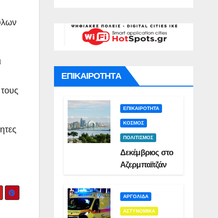
 για
Σμυρλή(VID)
)
το της
υλων
VID)
ι
ΕΠΙΚΑΙΡΟΤΗΤΑ
 τους
ΕΠΙΚΑΙΡΟΤΗΤΑ
ΚΟΣΜΟΣ
τητες
ΠΟΛΙΤΙΣΜΟΣ
Δεκέμβριος στο
Αζερμπαϊτζάν
ΑΡΓΟΛΙΔΑ
ΑΣΤΥΝΟΜΙΚΑ