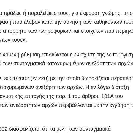
 για πράξεις ή παραλείψεις τους, για έκφραση γνώμης, υπ
φαση που έλαβαν κατά την άσκηση των καθηκόντων του
το απόρρητο των πληροφοριών και στοιχείων που περιήλ
ντων τους».
εινόμενη ρύθμιση επιδιώκεται η ενίσχυση της λειτουργικ
ύ των συνταγματικά κατοχυρωμένων ανεξάρτητων αρχών
ΑΡΓΟΛΙΔΑ
ΡΕΠΟΡΤΑΖ ΒΙΝΤΕΟ
ΑΡΓΟΛΙΔΑ
ΕΠΙΚΑΙΡΟ
 ν. 3051/2002 (Α’ 220) με την οποία θωρακίζεται περαιτέρ
ΕΟ
ΤΑ ΣΚΟΥΠΙΔΙΑ
ΡΕΠΟΡΤΑΖ ΒΙΝΤΕΟ
Ενημερωτική
18 χρόνι
κατοχυρωμένων ανεξάρτητων αρχών. Η εν λόγω διάταξη
αγματικής επιταγής της παρ. 1 του άρθρου 101Α του
επίσκεψη του
κάθειρξη
των ανεξάρτητων αρχών περιβάλλονται με την εγγύηση 
Προέδρου
οδηγό και
ADMIN
ADMIN
ΦΟΔΣΑ κ.
χρόνια σ
2 διασφαλίζεται ότι τα μέλη των συνταγματικά