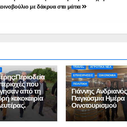
κοινοβούλιο με δάκρυα στα μάτια
Α ΝΕΑ
ΑΡΓΟΛΙΔΑ
ΚΑΙΡΟΣ
TRAVEL
ΑΓΡΟΤΙΚΑ ΝΕΑ
Η
δέρης:Περιοδεία
ΕΠΙΧΕΙΡΗΣΕΙΣ
ΟΙΚΟΝΟΜΙΑ
 περιοχές που
ΠΟΛΙΤΙΚΗ
γησαν από τη
Γιάννης Ανδριανός
ρή κακοκαιρία
Παγκόσμια Ημέρα
Δευτέρας.
Οινοτουρισμού