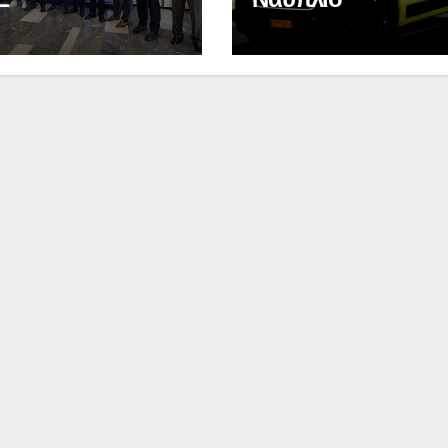
Ιωάννη
συνοδη
Σμυρνιώτη στο
τον θάν
Ναυπλιο για το
Νάντια
Ολιστικό Σχέδιο
Ανακύκλωσης
ΒΙΝΤΕΟ