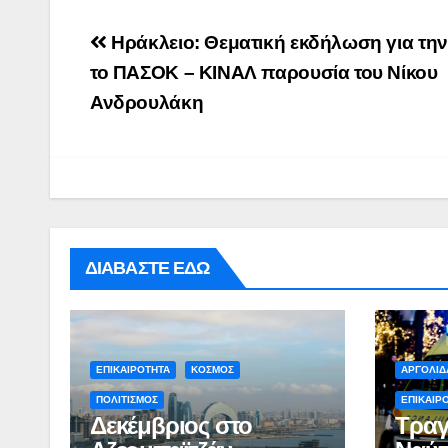
Post
Ηράκλειο: Θεματική εκδήλωση για την
navigation
το ΠΑΣΟΚ – ΚΙΝΑΛ παρουσία του Νίκου
Ανδρουλάκη
ΔΙΑΒΑΣΤΕ ΕΔΩ
ΠΕΡΙΒΑΛΛΟΝ
ΡΕΠΟΡΤΑΖ
ΝΑΥΠΛΙΟ:
Άσκηση
Λιμενικού
ΕΠΙΚΑΙΡΟΤΗΤΑ
ΚΟΣΜΟΣ
ΑΡΓΟΛΙΔ
ADMIN
(βίντεο)
ΠΟΛΙΤΙΣΜΟΣ
ΕΠΙΚΑΙΡ
Δεκέμβριος στο
Τραγ