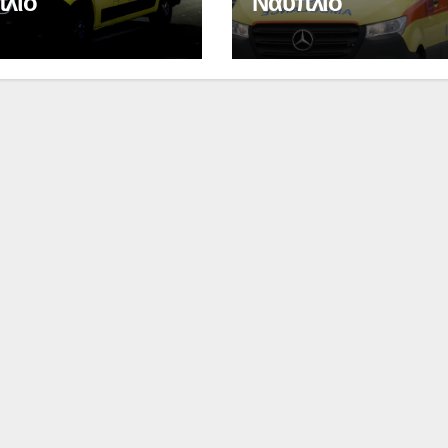
Ιωάννη
συνοδη
λιο
Ναύπλιο
Σμυρνιώτη στο
τον θάν
Ναυπλιο για το
Νάντια
Ολιστικό Σχέδιο
Ανακύκλωσης
ΒΙΝΤΕΟ