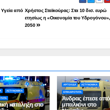
 Υγεία από
Χρήστος Σταϊκούρας: Στα 10 δισ. ευρώ
ετησίως η «Οικονομία του Υδρογόνου»,
2050
ΑΡΓΟΛΙΔΑ
ΡΕΠΟΡΤΑΖ ΒΙΝΤΕΟ
ΑΡΓΟΛΙΔΑ
ΕΠΙΚ
 ΒΙΝΤΕΟ
ΤΑ ΣΚΟΥΠΙΔΙΑ
ΡΕΠΟΡΤΑΖ ΒΙΝΤΕΟ
Ενημερωτική
18 χρόν
επίσκεψη του
κάθειρξ
ΑΡΓΟΛΙΔΑ
ΑΣΤΥΝΟΜΙΚΑ
Προέδρου
οδηγό κ
Α
ΑΣΤΥΝΟΜΙΚΑ
ΕΠΙΚΑΙΡΟΤΗΤΑ
ADMIN
ADMIN
Άνδρας έπεσε απ
ΦΟΔΣΑ κ.
χρόνια
ΟΤΗΤΑ
ική κατάληξη στο
μπαλκόνι στο