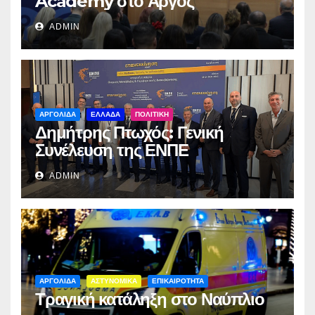
Academy στο Άργος
ADMIN
ΑΡΓΟΛΙΔΑ
ΕΛΛΑΔΑ
ΠΟΛΙΤΙΚΗ
Δημήτρης Πτωχός: Γενική
Συνέλευση της ΕΝΠΕ
ADMIN
ΑΡΓΟΛΙΔΑ
ΑΣΤΥΝΟΜΙΚΑ
ΕΠΙΚΑΙΡΟΤΗΤΑ
Τραγική κατάληξη στο Ναύπλιο