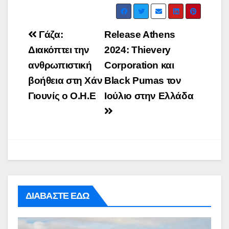
Post
Γάζα:
Release Athens
navigation
Διακόπτει την
2024: Thievery
ανθρωπιστική
Corporation και
βοήθεια στη Χάν
Black Pumas τον
Γιουνίς ο Ο.Η.Ε
Ιούλιο στην Ελλάδα
ΔΙΑΒΑΣΤΕ ΕΔΩ