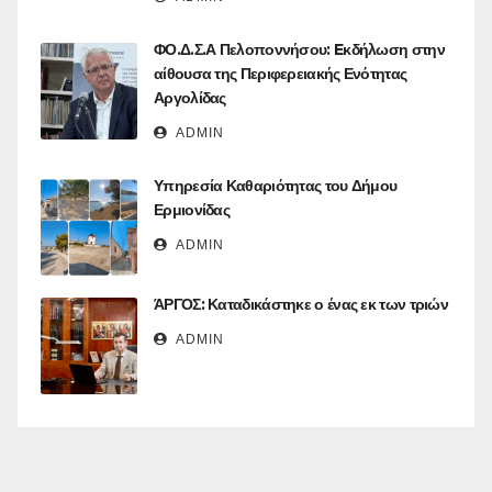
ΦΟ.Δ.Σ.Α Πελοποννήσου: Eκδήλωση στην
αίθουσα της Περιφερειακής Ενότητας
Αργολίδας
ADMIN
Υπηρεσία Καθαριότητας του Δήμου
Ερμιονίδας
ADMIN
ΆΡΓΟΣ: Καταδικάστηκε ο ένας εκ των τριών
ADMIN