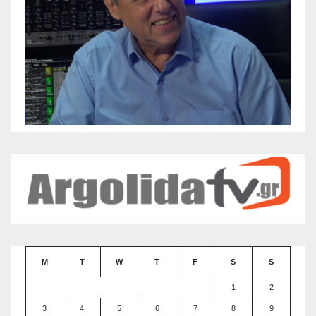
M
T
W
T
F
S
S
1
2
3
4
5
6
7
8
9