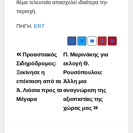
θέμα τελευταία απασχολεί ιδιαίτερα την
περιοχή.
ΠΗΓΗ:
ERT
Post
Προαστιακός
Π. Μαρινάκης για
navigation
Σιδηρόδρομος:
εκλογή Θ.
Ξεκίνησε η
Ρουσόπουλου:
επέκταση από τα
Άλλη μια
Ά. Λιόσια προς τα
αναγνώριση της
Μέγαρα
αξιοπιστίας της
χώρας μας