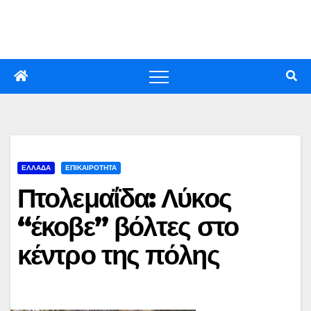
Skip
to
content
ΕΛΛΑΔΑ
ΕΠΙΚΑΙΡΟΤΗΤΑ
Πτολεμαΐδα: Λύκος
“έκοβε” βόλτες στο
κέντρο της πόλης