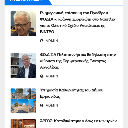
Ενημερωτική επίσκεψη του Προέδρου
ΦΟΔΣΑ κ. Ιωάννη Σμυρνιώτη στο Ναυπλιο
για το Ολιστικό Σχέδιο Ανακύκλωσης
ΒΙΝΤΕΟ
ADMIN
ΦΟ.Δ.Σ.Α Πελοποννήσου: Eκδήλωση στην
αίθουσα της Περιφερειακής Ενότητας
Αργολίδας
ADMIN
Υπηρεσία Καθαριότητας του Δήμου
Ερμιονίδας
ADMIN
ΆΡΓΟΣ: Καταδικάστηκε ο ένας εκ των τριών