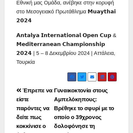
Εθνική μας Ομάδα, ανέβηκε στην κορυφή
στο Μεσογειακό Πρωτάθλημα 𝗠𝘂𝗮𝘆𝘁𝗵𝗮𝗶
𝟮𝟬𝟮𝟰
𝗔𝗻𝘁𝗮𝗹𝘆𝗮 𝗜𝗻𝘁𝗲𝗿𝗻𝗮𝘁𝗶𝗼𝗻𝗮𝗹 𝗢𝗽𝗲𝗻 𝗖𝘂𝗽 &
𝗠𝗲𝗱𝗶𝘁𝗲𝗿𝗿𝗮𝗻𝗲𝗮𝗻 𝗖𝗵𝗮𝗺𝗽𝗶𝗼𝗻𝘀𝗵𝗶𝗽
𝟮𝟬𝟮𝟰 | 5 – 8 Δεκεμβρίου 2024 | Αττάλεια,
Τουρκία
Post
Έπρεπε να
Γυναικοκτονία στους
navigation
είστε
Αμπελόκηπους:
παρόντες να
Βρέθηκε το σφυρί με το
δείτε πως
οποίο ο 39χρονος
κοκκίνισε ο
δολοφόνησε τη