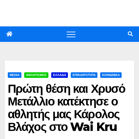
Skip
to
content
MEDIA
ΑΘΛΗΤΙΣΜΟΣ
ΕΛΛΑΔΑ
ΕΠΙΚΑΙΡΟΤΗΤΑ
ΚΟΙΝΩΝΙΚΑ
Πρώτη θέση και Χρυσό
Μετάλλιο κατέκτησε ο
αθλητής μας Κάρολος
Βλάχος στο Wai Kru