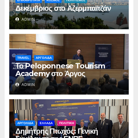
ΕΠΙΚΑΙΡΟΤΗΤΑ
ΚΟΣΜΟΣ
ΠΟΛΙΤΙΣΜΟΣ
Δεκέμβριος στο Αζερμπαϊτζάν
ADMIN
TRAVEL
ΑΡΓΟΛΙΔΑ
Το Peloponnese Tourism
Academy στο Άργος
ADMIN
ΑΡΓΟΛΙΔΑ
ΕΛΛΑΔΑ
ΠΟΛΙΤΙΚΗ
Δημήτρης Πτωχός: Γενική