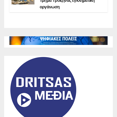
Τμήμα Τροιζήνας εγκληματική
οργάνωση