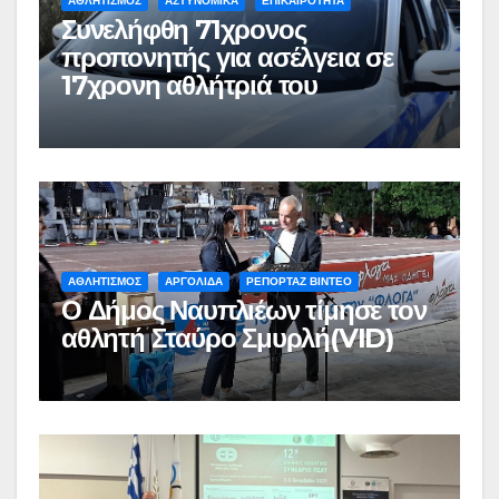
ΑΘΛΗΤΙΣΜΟΣ
ΑΣΤΥΝΟΜΙΚΑ
ΕΠΙΚΑΙΡΟΤΗΤΑ
Συνελήφθη 71χρονος
προπονητής για ασέλγεια σε
17χρονη αθλήτριά του
ΑΘΛΗΤΙΣΜΟΣ
ΑΡΓΟΛΙΔΑ
ΡΕΠΟΡΤΑΖ ΒΙΝΤΕΟ
Ο Δήμος Ναυπλιέων τίμησε τον
αθλητή Σταύρο Σμυρλή(VID)