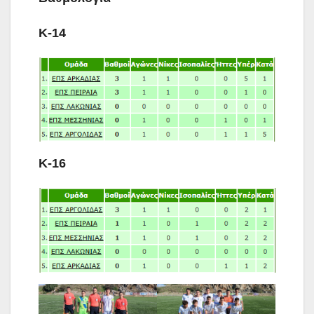
Κ-14
Κ-16