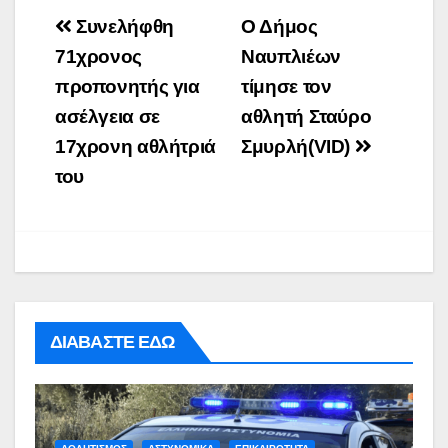
Post
Συνελήφθη
Ο Δήμος
navigation
71χρονος
Ναυπλιέων
προπονητής για
τίμησε τον
ασέλγεια σε
αθλητή Σταύρο
17χρονη αθλήτριά
Σμυρλή(VID)
του
ΔΙΑΒΑΣΤΕ ΕΔΩ