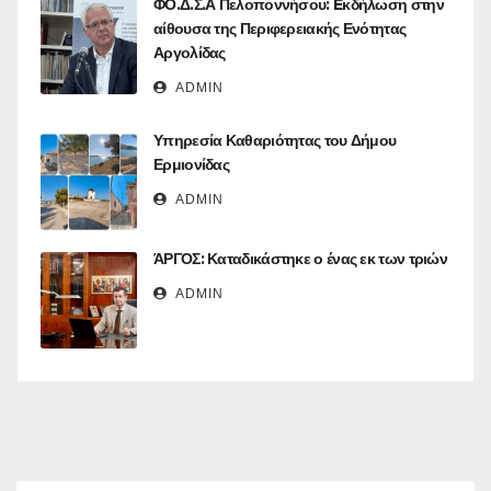
ΦΟ.Δ.Σ.Α Πελοποννήσου: Eκδήλωση στην
αίθουσα της Περιφερειακής Ενότητας
Αργολίδας
ADMIN
Υπηρεσία Καθαριότητας του Δήμου
Ερμιονίδας
ADMIN
ΆΡΓΟΣ: Καταδικάστηκε ο ένας εκ των τριών
ADMIN