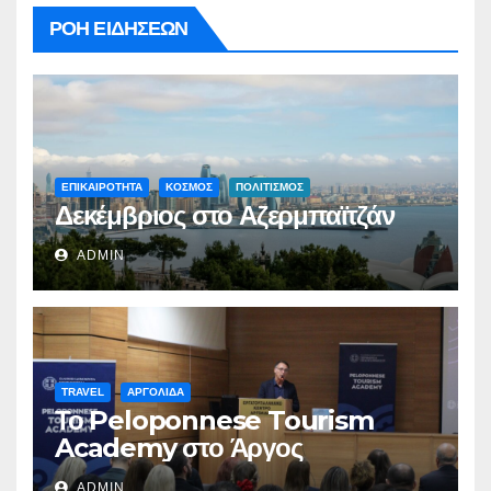
ΡΟΗ ΕΙΔΗΣΕΩΝ
ΕΠΙΚΑΙΡΟΤΗΤΑ
ΚΟΣΜΟΣ
ΠΟΛΙΤΙΣΜΟΣ
Δεκέμβριος στο Αζερμπαϊτζάν
ADMIN
TRAVEL
ΑΡΓΟΛΙΔΑ
Το Peloponnese Tourism
Academy στο Άργος
ADMIN