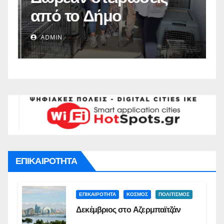
από το Δήμο
π
Ναυπλιέων(vid)
Δ
ADMIN
Σ
ΕΠΙΚΑΙΡΟΤΗΤΑ
ΕΠΙΚΑΙΡΟΤΗΤΑ
ΚΟΣΜΟΣ
ΠΟΛΙΤΙΣΜΟΣ
Δεκέμβριος στο Αζερμπαϊτζάν