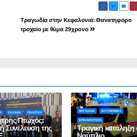
Τραγωδία στην Κεφαλονιά: Θανατηφόρο
τροχαίο με θύμα 29χρονο
ΑΡΓΟΛΙΔΑ
ΑΣΤΥΝΟΜΙΚΑ
Α
ΕΛΛΑΔΑ
ΠΟΛΙΤΙΚΗ
τρης Πτωχός:
ΕΠΙΚΑΙΡΟΤΗΤΑ
κή Συνέλευση της
Τραγική κατάληξη 
Ε
Ναύπλιο