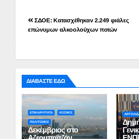
Post
ΣΔΟΕ: Κατασχέθηκαν 2.249 φιάλες
navigation
επώνυμων αλκοολούχων ποτών
ΔΙΑΒΑΣΤΕ ΕΔΩ
ΕΠΙΚΑΙΡΟΤΗΤΑ
ΚΟΣΜΟΣ
ΑΡΓΟΛΙΔ
Δημή
ΠΟΛΙΤΙΣΜΟΣ
Δεκέμβριος στο
Γενι
Αζερμπαϊτζάν
ΕΝΠ