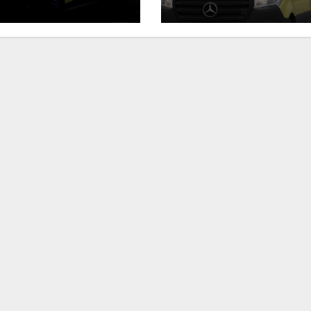
Ιωάννη
συνοδη
Σμυρνιώτη στο
τον θάν
Ναυπλιο για το
Νάντια
Ολιστικό Σχέδιο
Ανακύκλωσης
ΒΙΝΤΕΟ