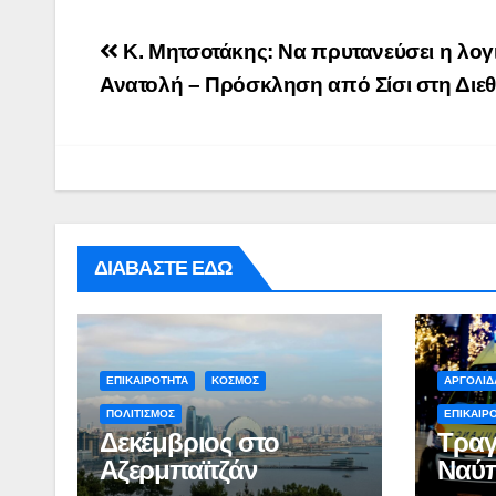
Post
Κ. Μητσοτάκης: Να πρυτανεύσει η λογ
navigation
Ανατολή – Πρόσκληση από Σίσι στη Διε
ΔΙΑΒΑΣΤΕ ΕΔΩ
ΠΕΡΙΒΑΛΛΟΝ
ΡΕΠΟΡΤΑΖ
ΝΑΥΠΛΙΟ:
Άσκηση
ΕΠΙΚΑΙΡΟΤΗΤΑ
ΚΟΣΜΟΣ
ΑΡΓΟΛΙΔ
Λιμενικού
ΠΟΛΙΤΙΣΜΟΣ
ΕΠΙΚΑΙΡ
ADMIN
Δεκέμβριος στο
Τραγ
(βίντεο)
Αζερμπαϊτζάν
Ναύπ