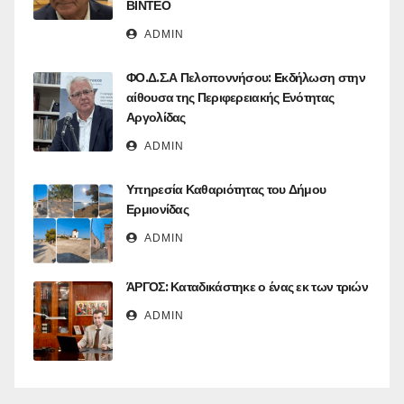
ΒΙΝΤΕΟ
ADMIN
ΦΟ.Δ.Σ.Α Πελοποννήσου: Eκδήλωση στην
αίθουσα της Περιφερειακής Ενότητας
Αργολίδας
ADMIN
Υπηρεσία Καθαριότητας του Δήμου
Ερμιονίδας
ADMIN
ΆΡΓΟΣ: Καταδικάστηκε ο ένας εκ των τριών
ADMIN