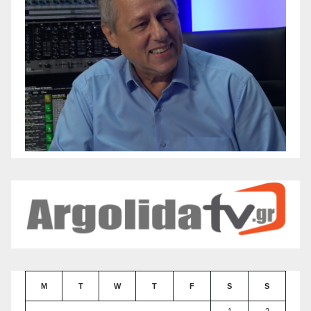
M
T
W
T
F
S
S