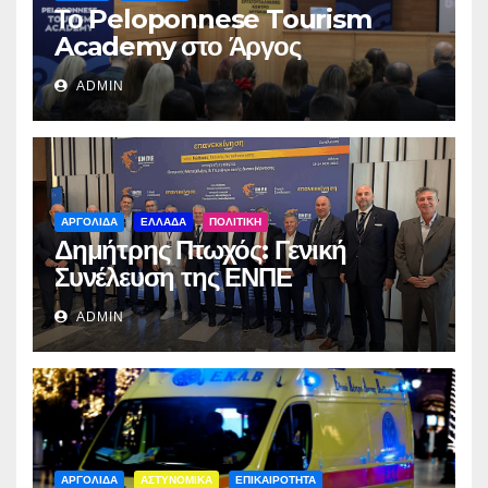
Το Peloponnese Tourism
Academy στο Άργος
ADMIN
ΑΡΓΟΛΙΔΑ
ΕΛΛΑΔΑ
ΠΟΛΙΤΙΚΗ
Δημήτρης Πτωχός: Γενική
Συνέλευση της ΕΝΠΕ
ADMIN
ΑΡΓΟΛΙΔΑ
ΑΣΤΥΝΟΜΙΚΑ
ΕΠΙΚΑΙΡΟΤΗΤΑ