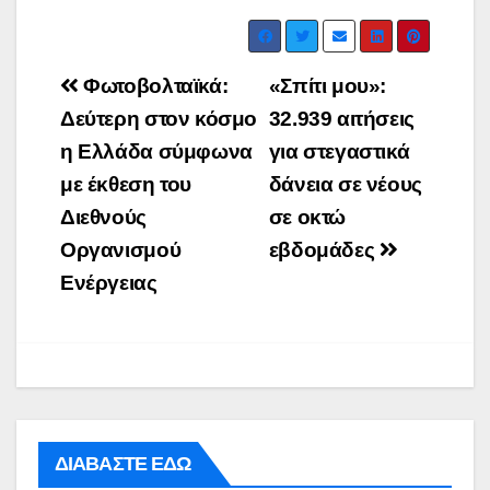
Post
Φωτοβολταϊκά:
«Σπίτι μου»:
navigation
Δεύτερη στον κόσμο
32.939 αιτήσεις
η Ελλάδα σύμφωνα
για στεγαστικά
με έκθεση του
δάνεια σε νέους
Διεθνούς
σε οκτώ
Οργανισμού
εβδομάδες
Ενέργειας
ΔΙΑΒΑΣΤΕ ΕΔΩ