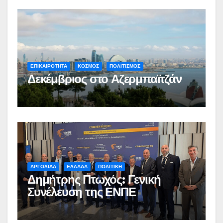
ΕΠΙΚΑΙΡΟΤΗΤΑ
ΚΟΣΜΟΣ
ΠΟΛΙΤΙΣΜΟΣ
Δεκέμβριος στο Αζερμπαϊτζάν
ΑΡΓΟΛΙΔΑ
ΕΛΛΑΔΑ
ΠΟΛΙΤΙΚΗ
Δημήτρης Πτωχός: Γενική
Συνέλευση της ΕΝΠΕ