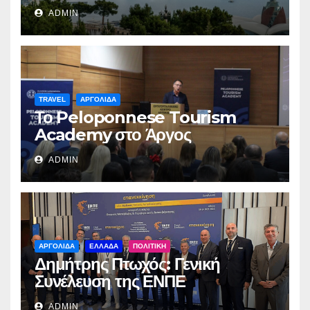
ADMIN
TRAVEL
ΑΡΓΟΛΙΔΑ
Το Peloponnese Tourism
Academy στο Άργος
ADMIN
ΑΡΓΟΛΙΔΑ
ΕΛΛΑΔΑ
ΠΟΛΙΤΙΚΗ
Δημήτρης Πτωχός: Γενική
Συνέλευση της ΕΝΠΕ
ADMIN