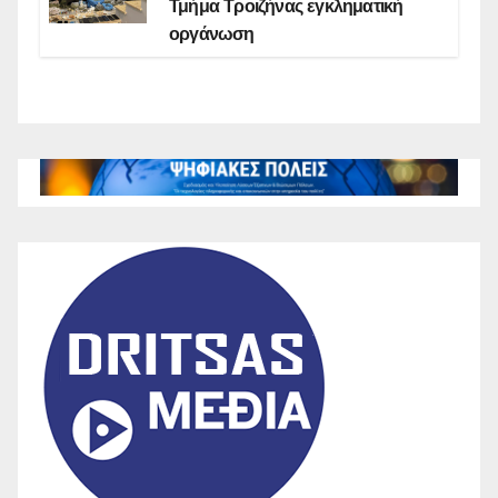
Τμήμα Τροιζήνας εγκληματική
οργάνωση