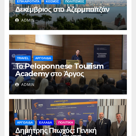
ΕΠΙΚΑΙΡΟΤΗΤΑ
ΚΟΣΜΟΣ
ΠΟΛΙΤΙΣΜΟΣ
Δεκέμβριος στο Αζερμπαϊτζάν
ADMIN
TRAVEL
ΑΡΓΟΛΙΔΑ
Το Peloponnese Tourism
Academy στο Άργος
ADMIN
ΑΡΓΟΛΙΔΑ
ΕΛΛΑΔΑ
ΠΟΛΙΤΙΚΗ
Δημήτρης Πτωχός: Γενική