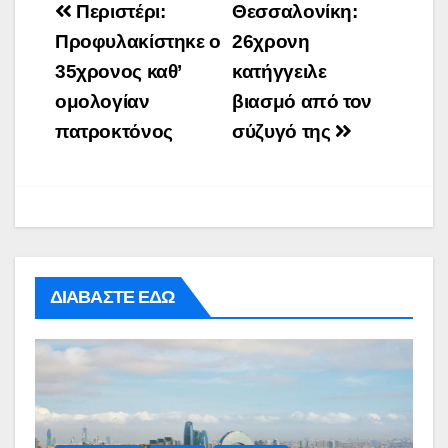
Post
Περιστέρι:
Θεσσαλονίκη:
navigation
Προφυλακίστηκε ο
26χρονη
35χρονος καθ’
κατήγγειλε
ομολογίαν
βιασμό από τον
πατροκτόνος
σύζυγό της
ΔΙΑΒΑΣΤΕ ΕΔΩ