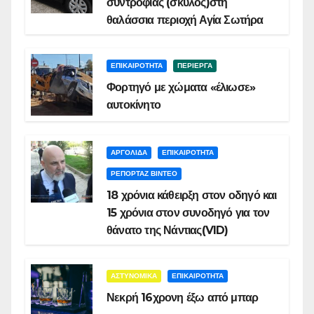
συντροφιάς (σκύλος)στη
θαλάσσια περιοχή Αγία Σωτήρα
ΕΠΙΚΑΙΡΟΤΗΤΑ
ΠΕΡΙΕΡΓΑ
Φορτηγό με χώματα «έλιωσε»
αυτοκίνητο
ΑΡΓΟΛΙΔΑ
ΕΠΙΚΑΙΡΟΤΗΤΑ
ΡΕΠΟΡΤΑΖ ΒΙΝΤΕΟ
18 χρόνια κάθειρξη στον οδηγό και
15 χρόνια στον συνοδηγό για τον
θάνατο της Νάντιας(VID)
ΑΣΤΥΝΟΜΙΚΑ
ΕΠΙΚΑΙΡΟΤΗΤΑ
Νεκρή 16χρονη έξω από μπαρ