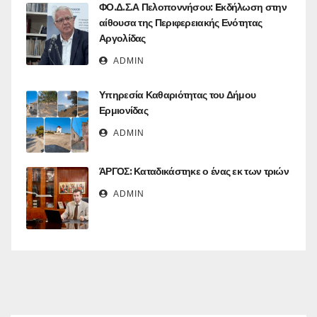
ΦΟ.Δ.Σ.Α Πελοποννήσου: Eκδήλωση στην
αίθουσα της Περιφερειακής Ενότητας
Αργολίδας
ADMIN
Υπηρεσία Καθαριότητας του Δήμου
Ερμιονίδας
ADMIN
ΆΡΓΟΣ: Καταδικάστηκε ο ένας εκ των τριών
ADMIN