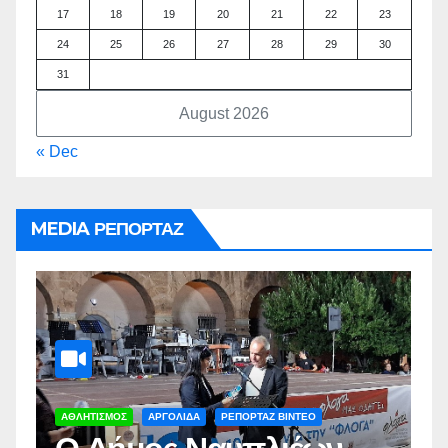
17
18
19
20
21
22
23
24
25
26
27
28
29
30
31
August 2026
« Dec
MEDIA ΡΕΠΟΡΤΑΖ
ΑΡΓΟΛΙΔΑ
ΡΕΠΟΡΤΑΖ ΒΙΝΤΕΟ
Α