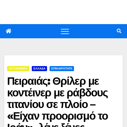
Skip
to
content
ΑΣΤΥΝΟΜΙΚΑ
ΕΛΛΑΔΑ
ΕΠΙΚΑΙΡΟΤΗΤΑ
Πειραιάς: Θρίλερ με
κοντέινερ με ράβδους
τιτανίου σε πλοίο –
«Είχαν προορισμό το