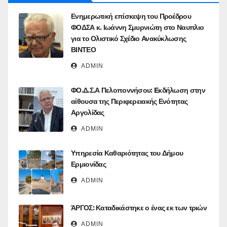
Ενημερωτική επίσκεψη του Προέδρου
ΦΟΔΣΑ κ. Ιωάννη Σμυρνιώτη στο Ναυπλιο
για το Ολιστικό Σχέδιο Ανακύκλωσης
ΒΙΝΤΕΟ
ADMIN
ΦΟ.Δ.Σ.Α Πελοποννήσου: Eκδήλωση στην
αίθουσα της Περιφερειακής Ενότητας
Αργολίδας
ADMIN
Υπηρεσία Καθαριότητας του Δήμου
Ερμιονίδας
ADMIN
ΆΡΓΟΣ: Καταδικάστηκε ο ένας εκ των τριών
ADMIN