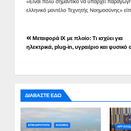
«Είναι πολύ σημαντικό να υπάρχει παραγωγή
ελληνικό μοντέλο Τεχνητής Νοημοσύνης» είπ
Post
Μεταφορά ΙΧ με πλοίο: Τι ισχύει για
navigation
ηλεκτρικά, plug-in, υγραέριο και φυσικό 
ΠΕΡΙΒΑΛΛΟΝ
ΡΕΠΟΡΤΑΖ
ΝΑΥΠΛΙΟ:
ΔΙΑΒΑΣΤΕ ΕΔΩ
Άσκηση
Λιμενικού
ADMIN
(βίντεο)
ΕΠΙΚΑΙΡΟΤΗΤΑ
ΚΟΣΜΟΣ
ΑΡΓΟΛΙΔ