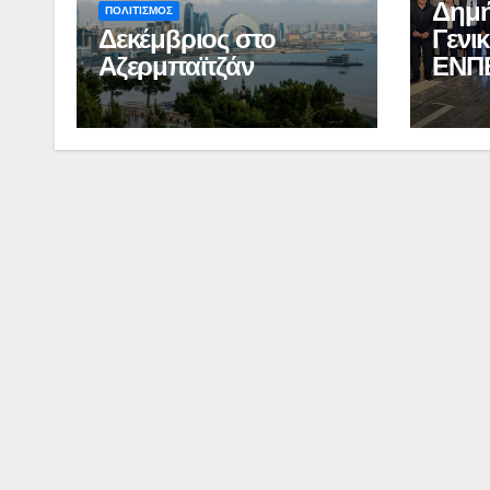
Δημή
ΠΟΛΙΤΙΣΜΟΣ
Δεκέμβριος στο
Γενι
Αζερμπαϊτζάν
ΕΝΠ