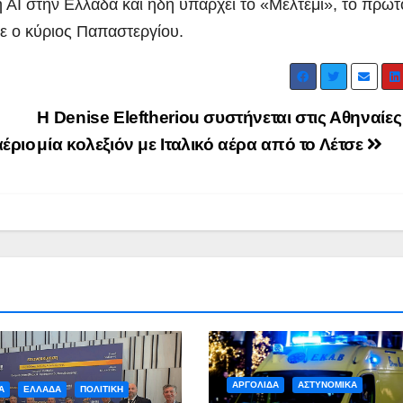
 ΑΙ στην Ελλάδα και ήδη υπάρχει το «Μελτέμι», το πρώτ
ε ο κύριος Παπαστεργίου.
Η Denise Eleftheriou συστήνεται στις Αθηναίες
αέριο
μία κολεξιόν με Ιταλικό αέρα από το Λέτσε
ΑΡΓΟΛΙΔΑ
ΡΕΠΟΡΤΑΖ ΒΙΝΤΕΟ
ΑΡΓΟΛΙΔΑ
ΕΠΙΚ
 ΒΙΝΤΕΟ
ΤΑ ΣΚΟΥΠΙΔΙΑ
ΡΕΠΟΡΤΑΖ ΒΙΝΤΕΟ
Ενημερωτική
18 χρόν
επίσκεψη του
κάθειρξ
Προέδρου
οδηγό κ
ADMIN
ADMIN
ΦΟΔΣΑ κ.
χρόνια
ΑΡΓΟΛΙΔΑ
ΑΣΤΥΝΟΜΙΚΑ
Α
ΕΛΛΑΔΑ
ΠΟΛΙΤΙΚΗ