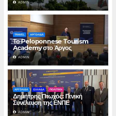
ADMIN
TRAVEL
ΑΡΓΟΛΙΔΑ
Το Peloponnese Tourism
Academy στο Άργος
ADMIN
ΑΡΓΟΛΙΔΑ
ΕΛΛΑΔΑ
ΠΟΛΙΤΙΚΗ
Δημήτρης Πτωχός: Γενική
Συνέλευση της ΕΝΠΕ
ADMIN