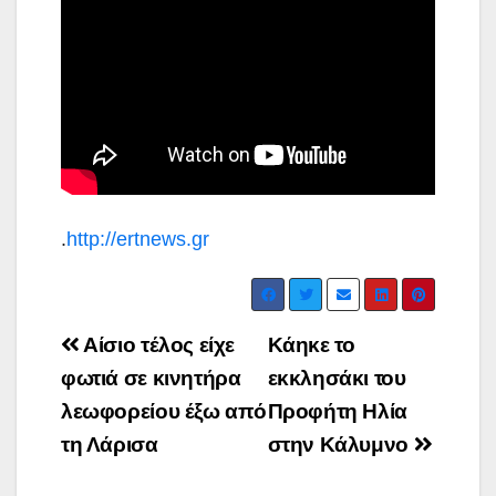
.
http://ertnews.gr
Post
Αίσιο τέλος είχε
Κάηκε το
navigation
φωτιά σε κινητήρα
εκκλησάκι του
λεωφορείου έξω από
Προφήτη Ηλία
τη Λάρισα
στην Κάλυμνο