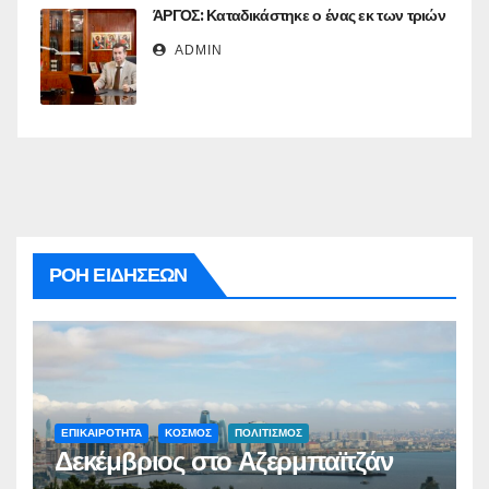
ΆΡΓΟΣ: Καταδικάστηκε ο ένας εκ των τριών
ADMIN
ΡΟΗ ΕΙΔΗΣΕΩΝ
ΕΠΙΚΑΙΡΟΤΗΤΑ
ΚΟΣΜΟΣ
ΠΟΛΙΤΙΣΜΟΣ
Δεκέμβριος στο Αζερμπαϊτζάν