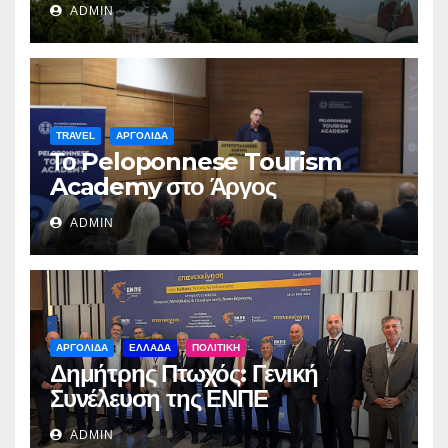
ADMIN
TRAVEL
ΑΡΓΟΛΙΔΑ
Το Peloponnese Tourism
Academy στο Άργος
ADMIN
ΑΡΓΟΛΙΔΑ
ΕΛΛΑΔΑ
ΠΟΛΙΤΙΚΗ
Δημήτρης Πτωχός: Γενική
Συνέλευση της ΕΝΠΕ
ADMIN