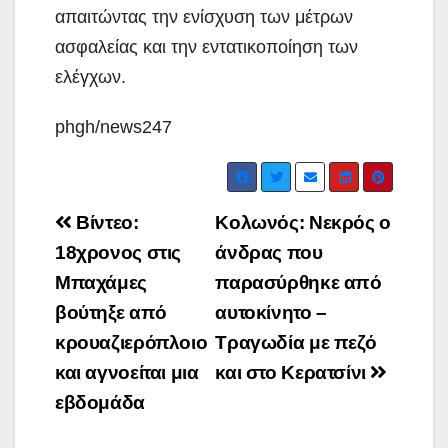
απαιτώντας την ενίσχυση των μέτρων
ασφαλείας και την εντατικοποίηση των
ελέγχων.
phgh/news247
Post
Βίντεο:
Κολωνός: Νεκρός ο
navigation
18χρονος στις
άνδρας που
Μπαχάμες
παρασύρθηκε από
βούτηξε από
αυτοκίνητο –
κρουαζιερόπλοιο
Τραγωδία με πεζό
και αγνοείται μια
και στο Κερατσίνι
εβδομάδα