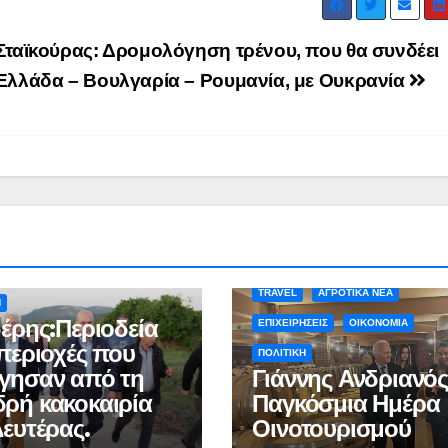
Σταϊκούρας: Δρομολόγηση τρένου, που θα συνδέει
Ελλάδα – Βουλγαρία – Ρουμανία, με Ουκρανία
Α ΝΕΑ
ΑΡΓΟΛΙΔΑ
ΚΑΙΡΟΣ
TRAVEL
ΑΓΡΟΤΙΚΑ ΝΕΑ
Η
δέρης:Περιοδεία
ΕΠΙΧΕΙΡΗΣΕΙΣ
ΟΙΚΟΝΟΜΙΑ
 περιοχές που
ΠΟΛΙΤΙΚΗ
γησαν από τη
Γιάννης Ανδριανός
ρή κακοκαιρία
Παγκόσμια Ημέρα
Δευτέρας.
Οινοτουρισμού