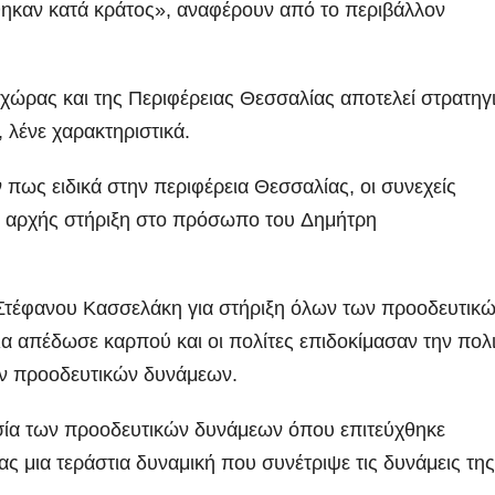
ηκαν κατά κράτος», αναφέρουν από το περιβάλλον
ώρας και της Περιφέρειας Θεσσαλίας αποτελεί στρατηγ
, λένε χαρακτηριστικά.
πως ειδικά στην περιφέρεια Θεσσαλίας, οι συνεχείς
εξ αρχής στήριξη στο πρόσωπο του Δημήτρη
ΑΡΓΟΛΙΔΑ
ΡΕΠΟΡΤΑΖ ΒΙΝΤΕΟ
ΑΡΓΟΛΙΔΑ
ΕΠΙΚΑΙΡΟΤΗΤΑ
ΤΑ ΣΚΟΥΠΙΔΙΑ
ΡΕΠΟΡΤΑΖ ΒΙΝΤΕΟ
 Στέφανου Κασσελάκη για στήριξη όλων των προοδευτικ
Ενημερωτική
18 χρόνια
ια απέδωσε καρπού και οι πολίτες επιδοκίμασαν την πολι
επίσκεψη του
κάθειρξη στο
ων προοδευτικών δυνάμεων.
Προέδρου
οδηγό και 15
ADMIN
ADMIN
σία των προοδευτικών δυνάμεων όπου επιτεύχθηκε
ΦΟΔΣΑ κ.
χρόνια στον
 μια τεράστια δυναμική που συνέτριψε τις δυνάμεις της