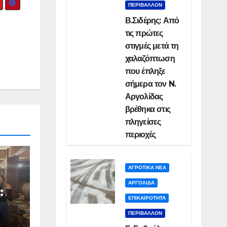
ΠΕΡΙΒΑΛΛΟΝ
Β.Σιδέρης: Από
τις πρώτες
στιγμές μετά τη
χαλαζόπτωση
που έπληξε
σήμερα τον N.
Αργολίδας
βρέθηκα στις
πληγείσες
περιοχές
ΑΓΡΟΤΙΚΑ ΝΕΑ
ΑΡΓΟΛΙΔΑ
:
ΕΠΙΚΑΙΡΟΤΗΤΑ
ΠΕΡΙΒΑΛΛΟΝ