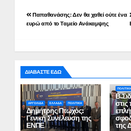
Post
Παπαθανάσης: Δεν θα χαθεί ούτε ένα
navigation
ευρώ από το Ταμείο Ανάκαμψης
ΔΙΑΒΑΣΤΕ ΕΔΩ
ΑΓΡΟΤΙΚ
ΠΟΛΙΤΙΚ
Β.Σι
στις
ΑΡΓΟΛΙΔΑ
ΕΛΛΑΔΑ
ΠΟΛΙΤΙΚΗ
Δημήτρης Πτωχός:
επλή
Γενική Συνέλευση της
σφοδ
ΕΝΠΕ
της 