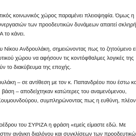
Ιωάννη
συνοδηγό γι
Σμυρνιώτη στο
τον θάνατο τ
υτικός κοινωνικός χώρος παραμένει πλειοψηφία. Όμως η
Ναυπλιο για το
Νάντιας(VID)
υνεργασιών των προοδευτικών δυνάμεων απαιτεί σκληρ
Ολιστικό Σχέδιο
Α το κάνει.
Ανακύκλωσης
ου Νίκου Ανδρουλάκη, σημειώνοντας πως το ζητούμενο εί
ΒΙΝΤΕΟ
υτικού χώρου να αφήσουν τις κοντόφθαλμες λογικές της
ύν το διακύβευμα της εποχής.
υλάκη – σε αντίθεση με τον κ. Παπανδρέου που έστω κα
 βάση – αποδείχτηκαν κατώτερες του αναμενόμενου,
ν Κουμουνδούρου, συμπληρώνοντας πως η ευθύνη, πλέον
ροέδρου του ΣΥΡΙΖΑ η φράση «εμείς είμαστε εδώ. Με
ε στην ανάγκη διαλόγου και συγκλίσεων των προοδευτικώ