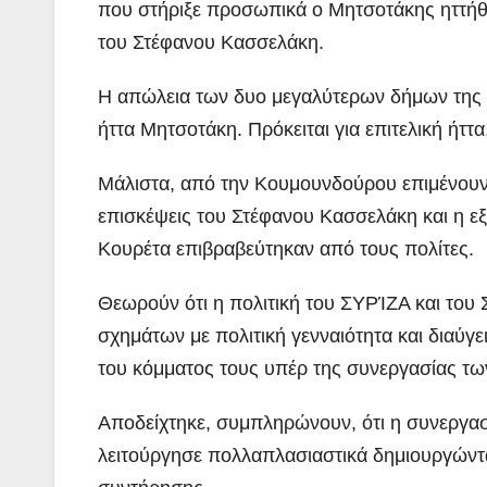
που στήριξε προσωπικά ο Μητσοτάκης ηττήθ
του Στέφανου Κασσελάκη.
Η απώλεια των δυο μεγαλύτερων δήμων της χ
ήττα Μητσοτάκη. Πρόκειται για επιτελική ήττα
Μάλιστα, από την Κουμουνδούρου επιμένουν 
επισκέψεις του Στέφανου Κασσελάκη και η 
Κουρέτα επιβραβεύτηκαν από τους πολίτες.
ΠΕΡΙΒΑΛΛΟΝ
ΡΕΠΟΡΤΑΖ ΒΙΝΤΕΟ
Θεωρούν ότι η πολιτική του ΣΥΡΊΖΑ και του
ΝΑΥΠΛΙΟ:
σχημάτων με πολιτική γενναιότητα και διαύγε
Άσκηση
του κόμματος τους υπέρ της συνεργασίας τ
Λιμενικού
ADMIN
Αποδείχτηκε, συμπληρώνουν, ότι η συνεργα
(βίντεο)
λειτούργησε πολλαπλασιαστικά δημιουργώντας