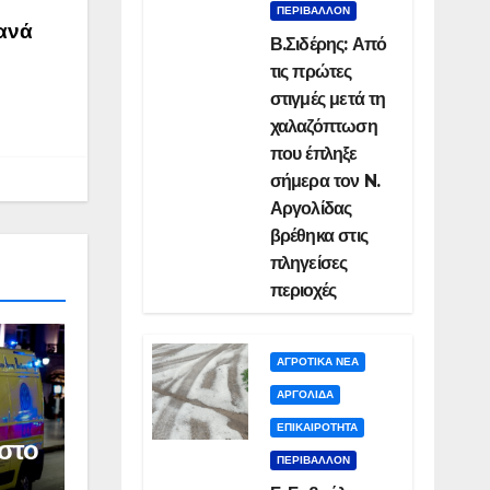
ΠΕΡΙΒΑΛΛΟΝ
ξανά
Β.Σιδέρης: Από
τις πρώτες
στιγμές μετά τη
χαλαζόπτωση
που έπληξε
σήμερα τον N.
Αργολίδας
βρέθηκα στις
πληγείσες
περιοχές
ΑΓΡΟΤΙΚΑ ΝΕΑ
ΑΡΓΟΛΙΔΑ
ΕΠΙΚΑΙΡΟΤΗΤΑ
στο
ΠΕΡΙΒΑΛΛΟΝ