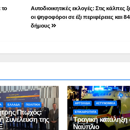
 το
Αυτοδιοικητικές εκλογές: Στις κάλπες 
οι ψηφοφόροι σε έξι περιφέρειες και 84
δήμους
ΑΡΓΟΛΙΔΑ
ΑΣΤΥΝΟΜΙΚΑ
Α
ΕΛΛΑΔΑ
ΠΟΛΙΤΙΚΗ
τρης Πτωχός:
ΕΠΙΚΑΙΡΟΤΗΤΑ
κή Συνέλευση της
Τραγική κατάληξη 
Ε
Ναύπλιο