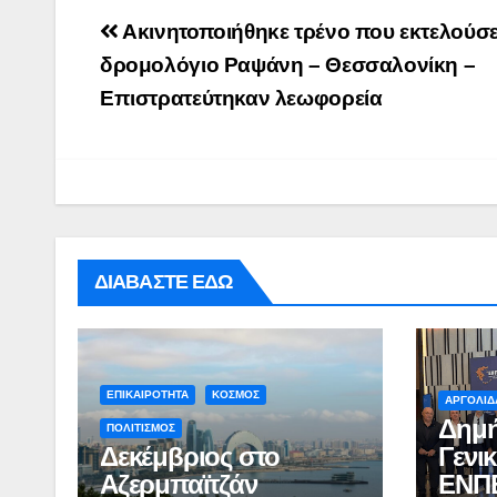
Post
Ακινητοποιήθηκε τρένο που εκτελούσε
navigation
δρομολόγιο Ραψάνη – Θεσσαλονίκη –
Επιστρατεύτηκαν λεωφορεία
ΔΙΑΒΑΣΤΕ ΕΔΩ
ΕΠΙΚΑΙΡΟΤΗΤΑ
ΚΟΣΜΟΣ
ΑΡΓΟΛΙΔ
Δημή
ΠΟΛΙΤΙΣΜΟΣ
Δεκέμβριος στο
Γενι
Αζερμπαϊτζάν
ΕΝΠ