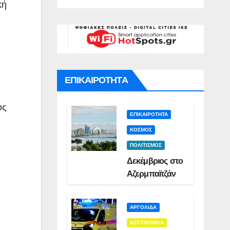
γό για
Σμυρλή(VID)
)
κή
ατο της
ς(VID)
ΕΠΙΚΑΙΡΟΤΗΤΑ
ύς
ΕΠΙΚΑΙΡΟΤΗΤΑ
ΚΟΣΜΟΣ
ΠΟΛΙΤΙΣΜΟΣ
Δεκέμβριος στο
Αζερμπαϊτζάν
ΑΡΓΟΛΙΔΑ
ΑΣΤΥΝΟΜΙΚΑ