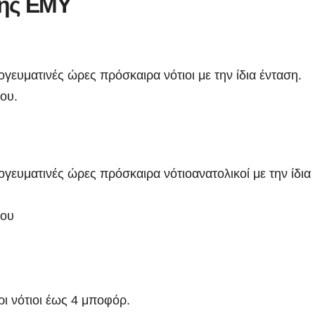
της ΕΜΥ
ογευματινές ώρες πρόσκαιρα νότιοι με την ίδια ένταση.
ου.
ΑΡΓΟΛΙΔΑ
ΡΕΠΟΡΤΑΖ ΒΙΝΤΕΟ
ΑΡΓΟΛΙΔΑ
ΕΠΙΚ
ογευματινές ώρες πρόσκαιρα νότιοανατολικοί με την ίδια
 ΒΙΝΤΕΟ
ΤΑ ΣΚΟΥΠΙΔΙΑ
ΡΕΠΟΡΤΑΖ ΒΙΝΤΕΟ
Ενημερωτική
18 χρόν
ίου
επίσκεψη του
κάθειρξ
Προέδρου
οδηγό κ
ADMIN
ADMIN
ΦΟΔΣΑ κ.
χρόνια
ρι νότιοι έως 4 μποφόρ.