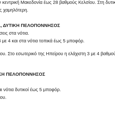
Ιωάννη
συνοδη
ν κεντρική Μακεδονία έως 28 βαθμούς Κελσίου. Στη δυτι
Σμυρνιώτη στο
τον θάν
ύς χαμηλότερη.
Ναυπλιο για το
Νάντια
ΕΑ, ΔΥΤΙΚΗ ΠΕΛΟΠΟΝΝΗΣΟΣ
Ολιστικό Σχέδιο
σεις στα νότια.
Ανακύκλωσης
 3 με 4 και στα νότια τοπικά έως 5 μποφόρ.
ΒΙΝΤΕΟ
υ. Στο εσωτερικό της Ηπείρου η ελάχιστη 3 με 4 βαθμο
ΙΚΗ ΠΕΛΟΠΟΝΝΗΣΟΣ
αι νότια δυτικοί έως 5 μποφόρ.
ου.