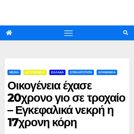
Skip
to
content
MEDIA
ΑΣΤΥΝΟΜΙΚΑ
ΕΛΛΑΔΑ
ΕΠΙΚΑΙΡΟΤΗΤΑ
ΚΟΙΝΩΝΙΚΑ
Οικογένεια έχασε
20χρονο γιο σε τροχαίο
– Εγκεφαλικά νεκρή η
17χρονη κόρη