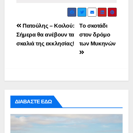
Post
Πατούλης – Κοιλού:
Το σκοτάδι
navigation
Σήμερα θα ανέβουν τα
στον δρόμο
σκαλιά της εκκλησίας!
των Μυκηνών
ΔΙΑΒΑΣΤΕ ΕΔΩ