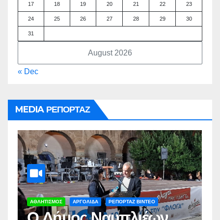
17
18
19
20
21
22
23
24
25
26
27
28
29
30
31
August 2026
« Dec
MEDIA ΡΕΠΟΡΤΑΖ
ΑΡΓΟΛΙΔΑ
ΡΕΠΟΡΤΑΖ ΒΙΝΤΕΟ
Α
Δωρεάν στειρώσεις
Π