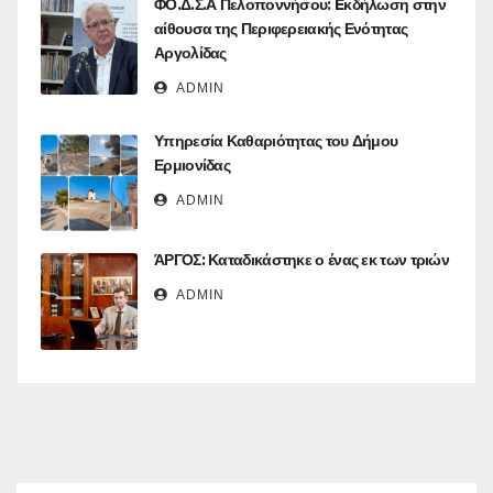
ΦΟ.Δ.Σ.Α Πελοποννήσου: Eκδήλωση στην
αίθουσα της Περιφερειακής Ενότητας
Αργολίδας
ADMIN
Υπηρεσία Καθαριότητας του Δήμου
Ερμιονίδας
ADMIN
ΆΡΓΟΣ: Καταδικάστηκε ο ένας εκ των τριών
ADMIN