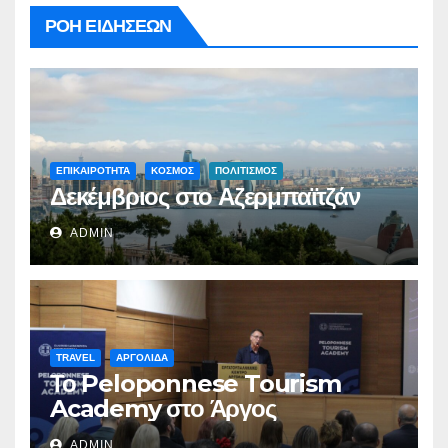
ΡΟΗ ΕΙΔΗΣΕΩΝ
ΕΠΙΚΑΙΡΟΤΗΤΑ
ΚΟΣΜΟΣ
ΠΟΛΙΤΙΣΜΟΣ
Δεκέμβριος στο Αζερμπαϊτζάν
ADMIN
TRAVEL
ΑΡΓΟΛΙΔΑ
Το Peloponnese Tourism
Academy στο Άργος
ADMIN