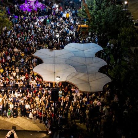
συνοδηγό για
Σμυρλ
η στο
τον θάνατο της
για το
Νάντιας(VID)
Σχέδιο
ωσης