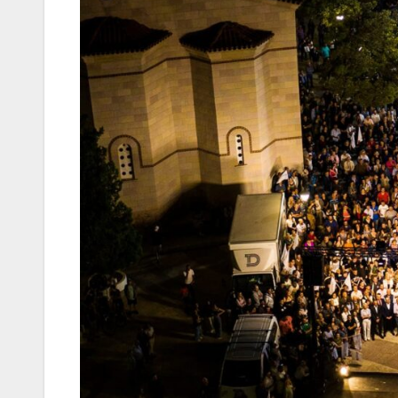
Ιωάννη
Σμυρνιώτ
Ναυπλιο 
Ολιστικό 
Ανακύκλ
ΒΙΝΤΕΟ