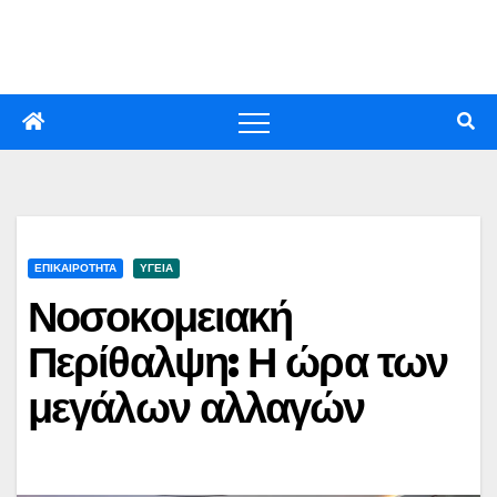
Skip
to
content
ΕΠΙΚΑΙΡΟΤΗΤΑ
ΥΓΕΙΑ
Νοσοκομειακή
Περίθαλψη: Η ώρα των
μεγάλων αλλαγών