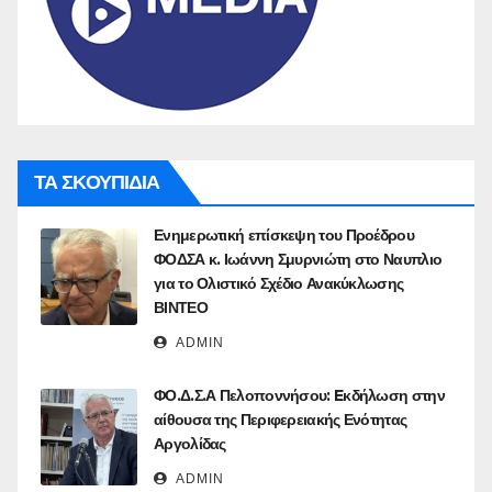
ΤΑ ΣΚΟΥΠΙΔΙΑ
Ενημερωτική επίσκεψη του Προέδρου
ΦΟΔΣΑ κ. Ιωάννη Σμυρνιώτη στο Ναυπλιο
για το Ολιστικό Σχέδιο Ανακύκλωσης
ΒΙΝΤΕΟ
ADMIN
ΦΟ.Δ.Σ.Α Πελοποννήσου: Eκδήλωση στην
αίθουσα της Περιφερειακής Ενότητας
Αργολίδας
ADMIN