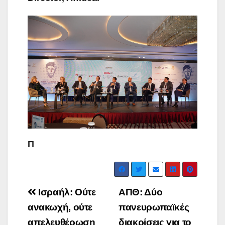
Π
Post
Ισραήλ: Ούτε
ΑΠΘ: Δύο
navigation
ανακωχή, ούτε
πανευρωπαϊκές
απελευθέρωση
διακρίσεις για το